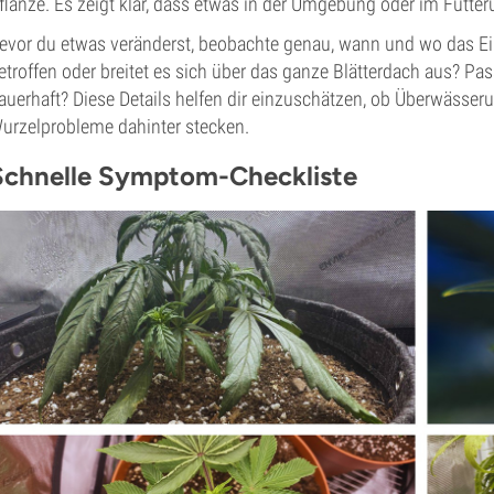
flanze. Es zeigt klar, dass etwas in der Umgebung oder im Fütt
evor du etwas veränderst, beobachte genau, wann und wo das Einro
etroffen oder breitet es sich über das ganze Blätterdach aus? Pa
auerhaft? Diese Details helfen dir einzuschätzen, ob Überwässer
urzelprobleme dahinter stecken.
Schnelle Symptom-Checkliste