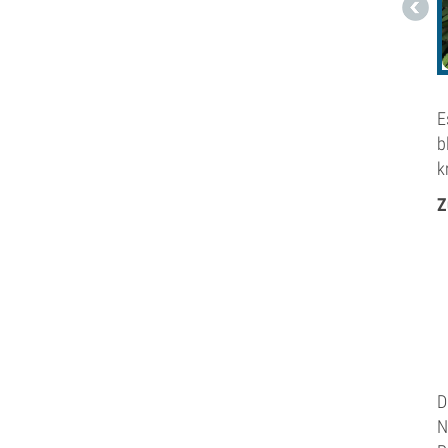
E
b
k
Z
D
N