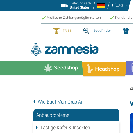
Lieferung nach
€
(EUR)
United States
Vielfache Zahlungsmöglichkeiten
Kundendien
TRIBE
Seedfinder
Seedshop
Headshop
Z
Wie Baut Man Gras An
Anbauprobleme
Lästige Käfer & Insekten