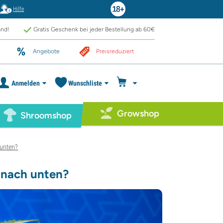
Hilfe
and!
Gratis Geschenk bei jeder Bestellung ab 60€
Angebote
Preisreduziert
Anmelden
Wunschliste
Growshop
Shroomshop
 unten?
 nach unten?