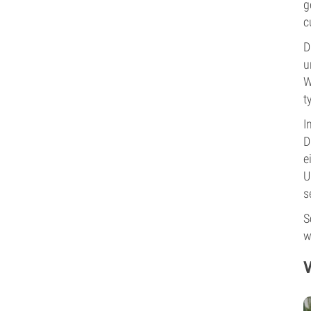
g
c
D
u
W
t
I
D
e
U
s
S
w