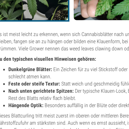
s ist meist leicht zu erkennen, wenn sich Cannabisblätter nach u
leiben, fangen sie an zu hängen oder bilden eine Klauenform, bei
rümmen. Viele Grower nennen das weed leaves clawing down od
u den typischen visuellen Hinweisen gehören:
Dunkelgrüne Blätter:
Ein Zeichen für zu viel Stickstoff od
schlecht atmen kann.
Feste oder steife Textur:
Statt weich und geschmeidig fühlen
Nach unten gerichtete Spitzen:
Der typische Klauen-Look, b
Rest des Blatts relativ flach bleibt.
Hängende Optik:
Besonders auffällig in der Blüte oder dir
ieses Blattcurling tritt meist zuerst im oberen oder mittleren Ber
ährstoffzufuhr am stärksten sind. Auch wenn es ernst aussieht, is