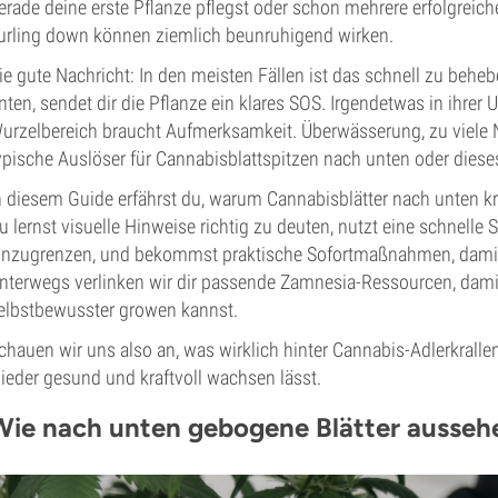
erade deine erste Pflanze pflegst oder schon mehrere erfolgreiche
urling down können ziemlich beunruhigend wirken.
ie gute Nachricht: In den meisten Fällen ist das schnell zu behe
nten, sendet dir die Pflanze ein klares SOS. Irgendetwas in ihr
urzelbereich braucht Aufmerksamkeit. Überwässerung, zu viele Nä
ypische Auslöser für Cannabisblattspitzen nach unten oder dieses
n diesem Guide erfährst du, warum Cannabisblätter nach unten kr
u lernst visuelle Hinweise richtig zu deuten, nutzt eine schnell
inzugrenzen, und bekommst praktische Sofortmaßnahmen, damit 
nterwegs verlinken wir dir passende Zamnesia-Ressourcen, dami
elbstbewusster growen kannst.
chauen wir uns also an, was wirklich hinter Cannabis-Adlerkrall
ieder gesund und kraftvoll wachsen lässt.
Wie nach unten gebogene Blätter ausseh