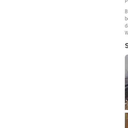
P
B
b
d
W