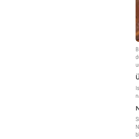
B
d
u
Ü
I
n
N
S
N
b