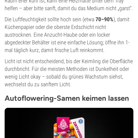
Raum eher kühl ist, kann eine Heizmatte unter dem Tray
helfen – aber bitte sanft, damit du das Medium nicht „garst“.
Die Luftfeuchtigkeit sollte hoch sein (etwa
70–90%
), damit
Küchenpapier oder die oberste Erdschicht nicht
austrocknen. Eine Anzucht-Haube oder ein locker
abgedeckter Behälter ist eine einfache Lösung; öffne ihn 1-
mal täglich kurz, damit frische Luft reinkommt.
Licht ist nicht entscheidend, bis der Keimling die Oberfläche
durchbricht. Für die meisten Methoden ist Dunkelheit oder
wenig Licht okay – sobald du grünes Wachstum siehst,
wechselst du zu sanftem Licht.
Autoflowering-Samen keimen lassen