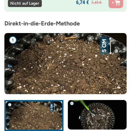
6,
74
€
7,
49
€
Nicht auf Lager
Direkt-in-die-Erde-Methode