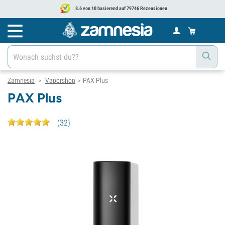
8.6 von 10 basierend auf 79746 Rezensionen
Zamnesia
Vaporshop
PAX Plus
>
>
PAX Plus
(
32
)