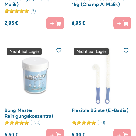
Malik)
1kg (Champ Al Malik)
(3)
2,
95
€
6,
95
€
Nicht auf Lager
Nicht auf Lager
Bong Master
Flexible Bürste (El-Badia)
Reinigungskonzentrat
(120)
(10)
6,
50
€
5,
00
€