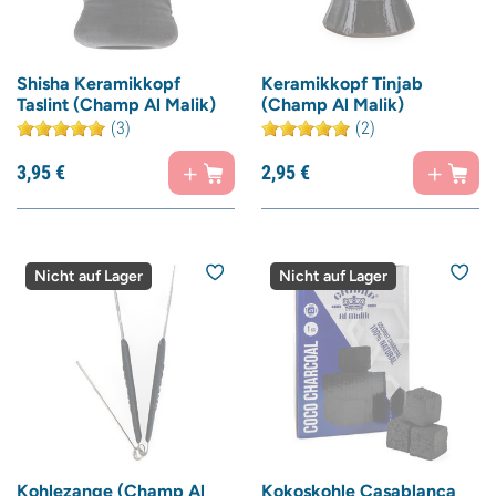
Shisha Keramikkopf
Keramikkopf Tinjab
Taslint (Champ Al Malik)
(Champ Al Malik)
(3)
(2)
3,
95
€
2,
95
€
Nicht auf Lager
Nicht auf Lager
Kohlezange (Champ Al
Kokoskohle Casablanca