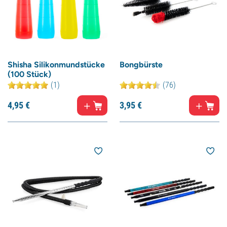
Shisha Silikonmundstücke
Bongbürste
(100 Stück)
(1)
(76)
4,
95
€
3,
95
€