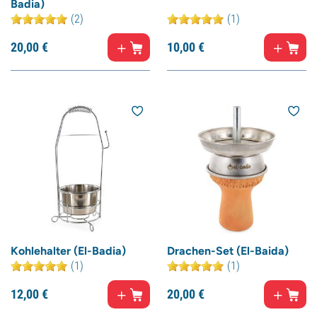
Badia)
(2)
(1)
20,
00
€
10,
00
€
Kohlehalter (El-Badia)
Drachen-Set (El-Baida)
(1)
(1)
12,
00
€
20,
00
€