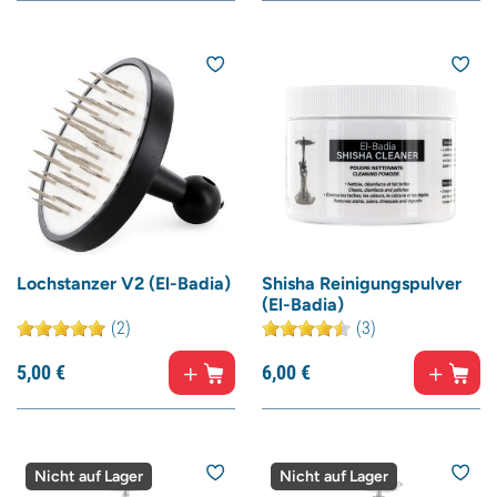
Lochstanzer V2 (El-Badia)
Shisha Reinigungspulver
(El-Badia)
(2)
(3)
5,
00
€
6,
00
€
Nicht auf Lager
Nicht auf Lager