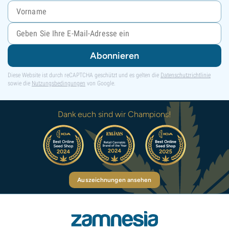
Abonnieren
Diese Website ist durch reCAPTCHA geschützt und es gelten die
Datenschutzrichtlinie
sowie die
Nutzungsbedingungen
von Google.
Dank euch sind wir Champions!
Auszeichnungen ansehen