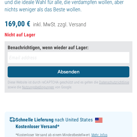
und die ideale Wahl für alle, die verdampfen wollen, aber
nichts weniger als das Beste wollen.
169,
00
€
inkl. MwSt. zzgl.
Versand
Nicht auf Lager
Benachrichtigen, wenn wieder auf Lager:
Absenden
Diese Website ist durch reCAPTCHA geschützt und es gelten die
Datenschutzrichtlinie
sowie die
Nutzungsbedingungen
von Google.
Schnelle Lieferung
nach United States
Kostenloser Versand*
*Kostenloser Versand ab einem Mindestbestellwert.
Mehr Infos