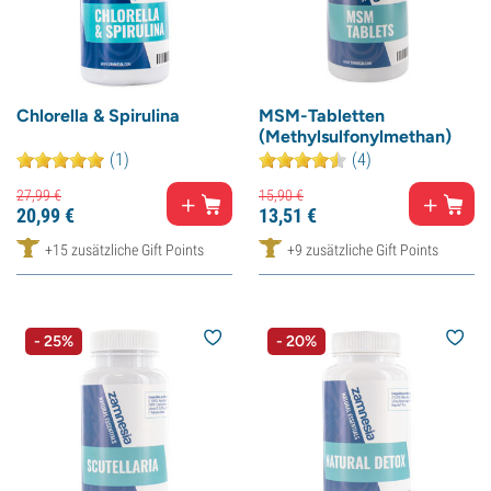
Chlorella & Spirulina
MSM-Tabletten
(Methylsulfonylmethan)
(1)
(4)
27,
99
€
15,
90
€
20,
99
€
13,
51
€
+15 zusätzliche Gift Points
+9 zusätzliche Gift Points
- 25%
- 20%