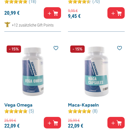
(18)
(70)
9,
95
€
20,
99
€
9,
45
€
+12 zusätzliche Gift Points
- 15%
- 15%
Vega Omega
Maca-Kapseln
(5)
(8)
25,
99
€
25,
99
€
22,
09
€
22,
09
€