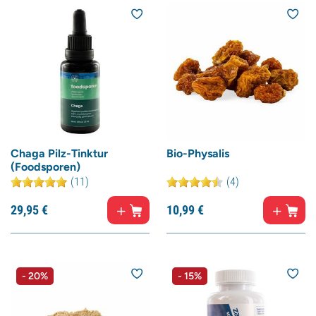
Chaga Pilz-Tinktur
Bio-Physalis
(Foodsporen)
(11)
(4)
29,
95
€
10,
99
€
- 20%
- 15%