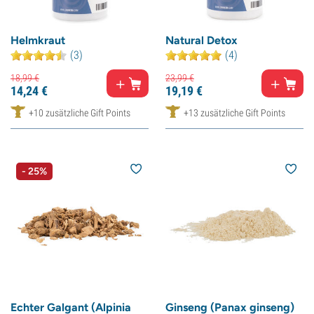
Helmkraut
Natural Detox
(3)
(4)
18,
99
€
23,
99
€
14,
24
€
19,
19
€
+10 zusätzliche Gift Points
+13 zusätzliche Gift Points
- 25%
Echter Galgant (Alpinia
Ginseng (Panax ginseng)