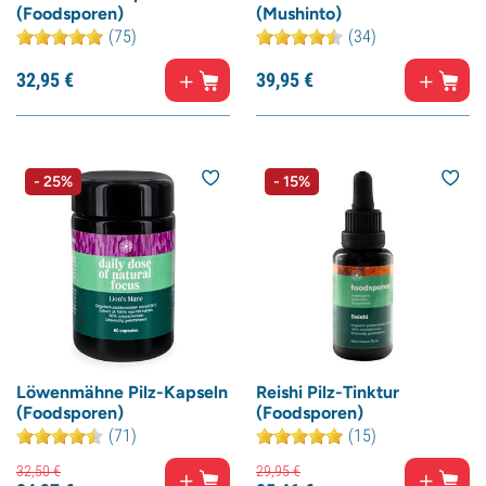
(Foodsporen)
(Mushinto)
(75)
(34)
32,
95
€
39,
95
€
- 25%
- 15%
Löwenmähne Pilz-Kapseln
Reishi Pilz-Tinktur
(Foodsporen)
(Foodsporen)
(71)
(15)
32,
50
€
29,
95
€