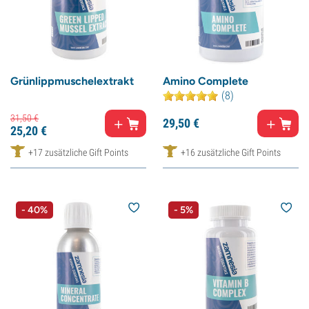
Grünlippmuschelextrakt
Amino Complete
(8)
31,
50
€
29,
50
€
25,
20
€
+17 zusätzliche Gift Points
+16 zusätzliche Gift Points
- 40%
- 5%