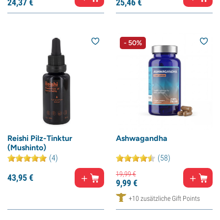
24,
37
€
25,
46
€
- 50%
Reishi Pilz-Tinktur
Ashwagandha
(Mushinto)
(4)
(58)
19,
99
€
43,
95
€
9,
99
€
+10 zusätzliche Gift Points