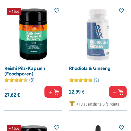
- 15%
Reishi Pilz-Kapseln
Rhodiola & Ginseng
(Foodsporen)
(8)
(9)
32,
50
€
22,
99
€
27,
62
€
+13 zusätzliche Gift Points
- 15%