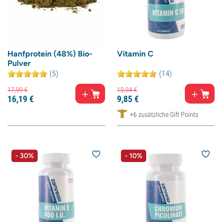
Hanfprotein (48%) Bio-
Vitamin C
Pulver
(5)
(14)
17,
99
€
10,
94
€
16,
19
€
9,
85
€
+6 zusätzliche Gift Points
- 30%
- 10%