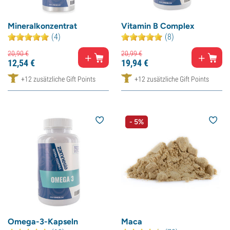
Mineralkonzentrat
Vitamin B Complex
(4)
(8)
20,
90
€
20,
99
€
12,
54
€
19,
94
€
+12 zusätzliche Gift Points
+12 zusätzliche Gift Points
- 5%
Omega-3-Kapseln
Maca