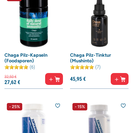
Chaga Pilz-Kapseln
Chaga Pilz-Tinktur
(Foodsporen)
(Mushinto)
(6)
(7)
32,
50
€
45,
95
€
27,
62
€
- 25%
- 15%