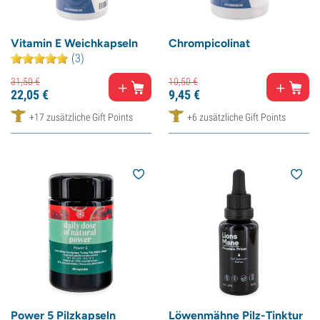
Vitamin E Weichkapseln
Chrompicolinat
(3)
31,
50
€
10,
50
€
22,
05
€
9,
45
€
+17 zusätzliche Gift Points
+6 zusätzliche Gift Points
Power 5 Pilzkapseln
Löwenmähne Pilz-Tinktur