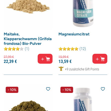
Maitake,
Magnesiumcitrat
Klapperschwamm (Grifola
frondosa) Bio-Pulver
(1)
(12)
27,
99
€
15,
99
€
22,
39
€
13,
59
€
+9 zusätzliche Gift Points
- 10%
- 10%