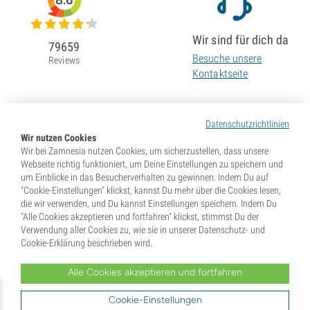
8.6
Wir sind für dich da
79659
Besuche unsere
Reviews
Kontaktseite
Datenschutzrichtlinien
Wir nutzen Cookies
Wir bei Zamnesia nutzen Cookies, um sicherzustellen, dass unsere
Webseite richtig funktioniert, um Deine Einstellungen zu speichern und
um Einblicke in das Besucherverhalten zu gewinnen. Indem Du auf
"Cookie-Einstellungen" klickst, kannst Du mehr über die Cookies lesen,
die wir verwenden, und Du kannst Einstellungen speichern. Indem Du
"Alle Cookies akzeptieren und fortfahren" klickst, stimmst Du der
Verwendung aller Cookies zu, wie sie in unserer Datenschutz- und
Cookie-Erklärung beschrieben wird.
Alle Cookies akzeptieren und fortfahren
* Samen werden als Souvenirs verkauft. In vielen Ländern ist die Keimung von Samen illegal. Informiere
Dich vor dem Kauf. Mit Deiner Bestellung gibst Du an, dass Du in dem Land, wo Du lebst, volljährig und
Dir der dort geltenden Gesetze bewusst bist. Du verzichtest außerdem auf jeglichen Haftungsanspruch
Cookie-Einstellungen
gegenüber Zamnesia, falls Du gegen diese Gesetze verstößt.