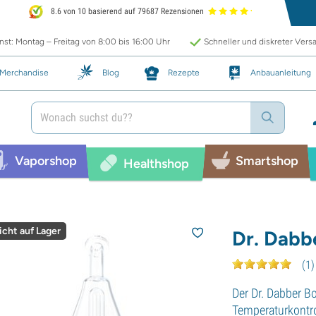
8.6 von 10 basierend auf 79687 Rezensionen
st: Montag – Freitag von 8:00 bis 16:00 Uhr
Schneller und diskreter Vers
Merchandise
Blog
Rezepte
Anbauanleitung
Vaporshop
Smartshop
Healthshop
icht auf Lager
Dr. Dabb
(
1
)
Der Dr. Dabber Bo
Temperaturkontro