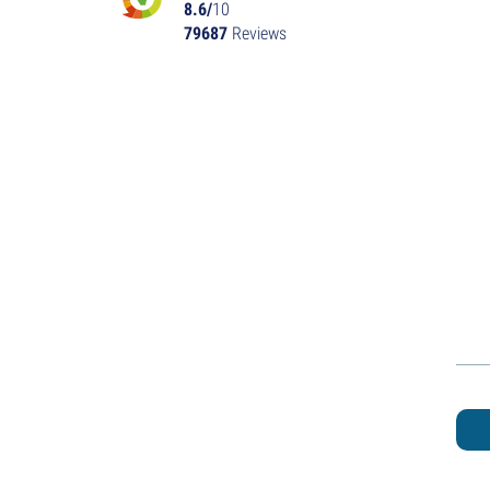
8.6/
10
79687
Reviews