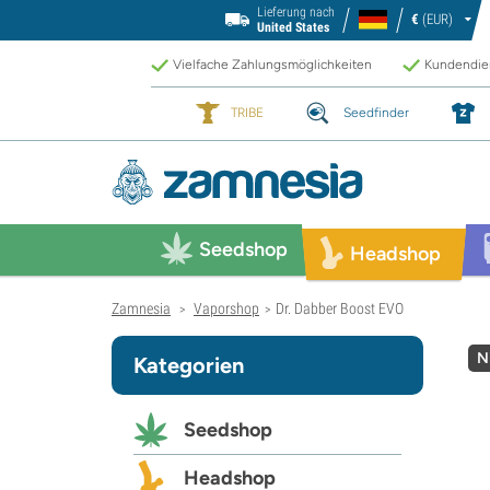
Lieferung nach
€
(EUR)
United States
Vielfache Zahlungsmöglichkeiten
Kundendien
TRIBE
Seedfinder
Seedshop
Headshop
Zamnesia
Vaporshop
Dr. Dabber Boost EVO
>
>
N
Kategorien
Seedshop
Headshop