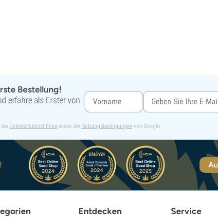
rste Bestellung!
d erfahre als Erster von
 die
Datenschutzrichtlinie
sowie die
Nutzungsbedingungen
von Google.
!
Au
egorien
Entdecken
Service