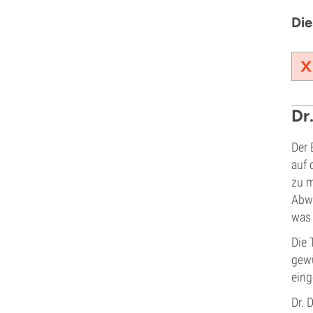
Die
Dr
Der
auf 
zu m
Abwe
was 
Die 
gewü
eing
Dr. 