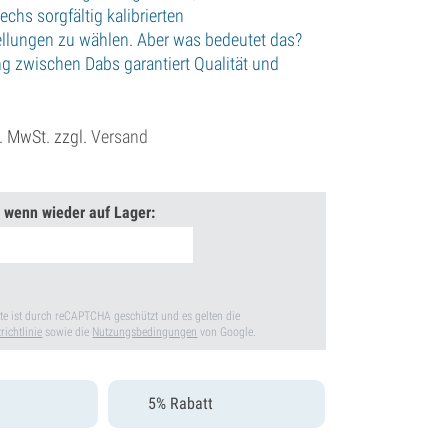
echs sorgfältig kalibrierten
llungen zu wählen. Aber was bedeutet das?
 zwischen Dabs garantiert Qualität und
l. MwSt. zzgl.
Versand
 wenn wieder auf Lager:
te ist durch reCAPTCHA geschützt und es gelten die
richtlinie
sowie die
Nutzungsbedingungen
von Google.
5% Rabatt