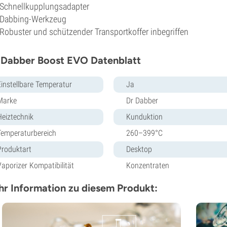
Schnellkupplungsadapter
Dabbing-Werkzeug
Robuster und schützender Transportkoffer inbegriffen
 Dabber Boost EVO Datenblatt
Einstellbare Temperatur
Ja
Marke
Dr Dabber
Heiztechnik
Kunduktion
Temperaturbereich
260–399°C
Produktart
Desktop
Vaporizer Kompatibilität
Konzentraten
r Information zu diesem Produkt: