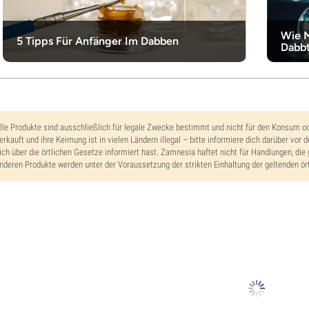
Wie M
5 Tipps Für Anfänger Im Dabben
Dabb
lle Produkte sind ausschließlich für legale Zwecke bestimmt und nicht für den Konsum o
erkauft und ihre Keimung ist in vielen Ländern illegal – bitte informiere dich darüber vor 
ich über die örtlichen Gesetze informiert hast. Zamnesia haftet nicht für Handlungen, die 
nderen Produkte werden unter der Voraussetzung der strikten Einhaltung der geltenden ört