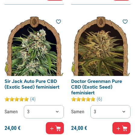
Sir Jack Auto Pure CBD
Doctor Greenman Pure
(Exotic Seed) feminisiert
CBD (Exotic Seed)
feminisiert
(4)
(6)
Samen
3
Samen
3
24,
00
€
24,
00
€