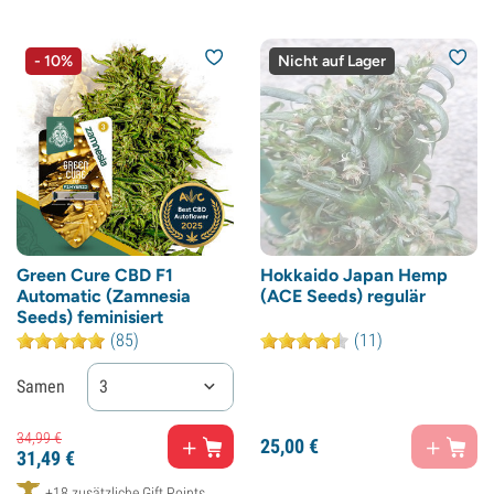
- 10%
Nicht auf Lager
Green Cure CBD F1
Hokkaido Japan Hemp
Automatic (Zamnesia
(ACE Seeds) regulär
Seeds) feminisiert
(85)
(11)
Samen
3
34,
99
€
25,
00
€
31,
49
€
+18 zusätzliche Gift Points