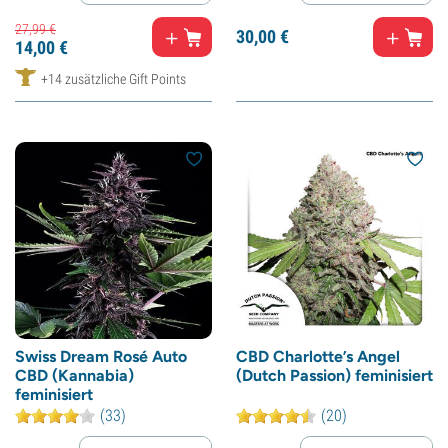
27,
99
€
30,
00
€
14,
00
€
+14 zusätzliche Gift Points
Swiss Dream Rosé Auto
CBD Charlotte’s Angel
CBD (Kannabia)
(Dutch Passion) feminisiert
feminisiert
(33)
(20)