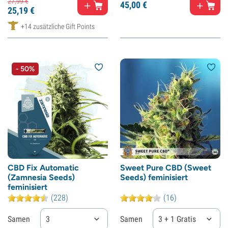
27,
99
€
45,
00
€
25,
19
€
+14 zusätzliche Gift Points
- 50%
CBD Fix Automatic
Sweet Pure CBD (Sweet
(Zamnesia Seeds)
Seeds) feminisiert
feminisiert
(228)
(16)
Samen
3
Samen
3 + 1 Gratis