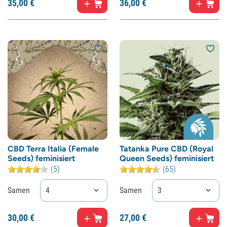
35,
00
€
36,
00
€
CBD Terra Italia (Female
Tatanka Pure CBD (Royal
Seeds) feminisiert
Queen Seeds) feminisiert
(5)
(65)
Samen
4
Samen
3
30,
00
€
27,
00
€