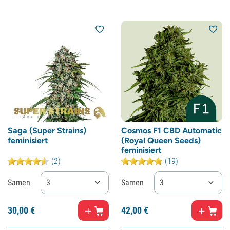
Saga (Super Strains)
Cosmos F1 CBD Automatic
feminisiert
(Royal Queen Seeds)
feminisiert
(2)
(19)
Samen
3
Samen
3
30,
00
€
42,
00
€