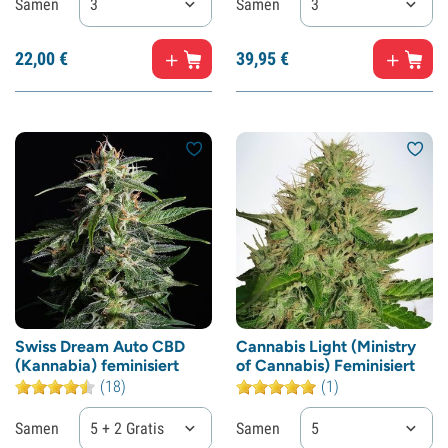
Samen
3
Samen
3
22,
00
€
39,
95
€
Swiss Dream Auto CBD
Cannabis Light (Ministry
(Kannabia) feminisiert
of Cannabis) Feminisiert
(18)
(1)
Samen
5 + 2 Gratis
Samen
5