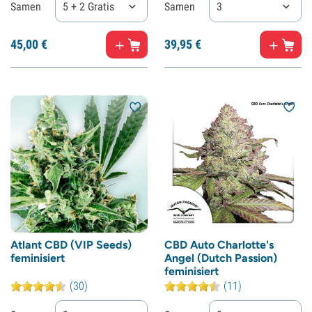
Samen
5 + 2 Gratis
Samen
3
45,
00
€
39,
95
€
Atlant CBD (VIP Seeds)
CBD Auto Charlotte's
feminisiert
Angel (Dutch Passion)
feminisiert
(30)
(11)