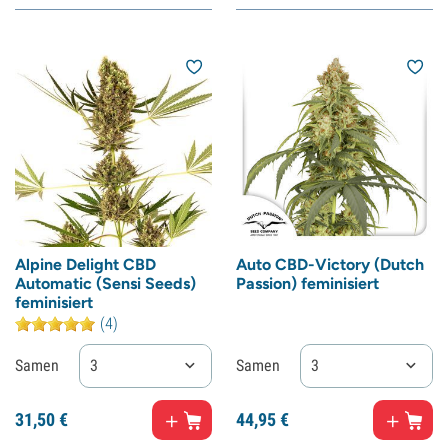
Alpine Delight CBD
Auto CBD-Victory (Dutch
Automatic (Sensi Seeds)
Passion) feminisiert
feminisiert
(4)
Samen
3
Samen
3
31,
50
€
44,
95
€