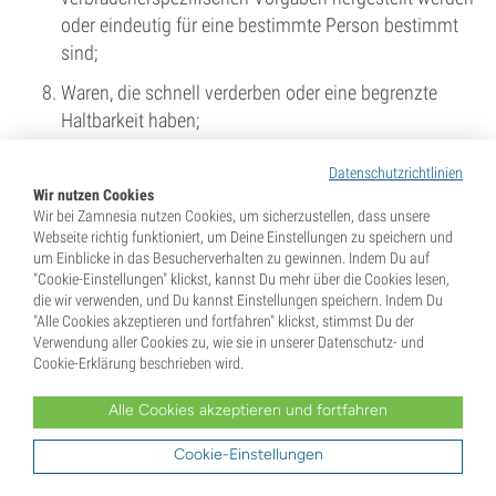
oder eindeutig für eine bestimmte Person bestimmt
sind;
Waren, die schnell verderben oder eine begrenzte
Haltbarkeit haben;
Versiegelte Waren, die aus Gründen des
Datenschutzrichtlinien
Gesundheitsschutzes oder der Hygiene nicht geeignet
Wir nutzen Cookies
sind, zurückgesandt zu werden und deren
Wir bei Zamnesia nutzen Cookies, um sicherzustellen, dass unsere
Webseite richtig funktioniert, um Deine Einstellungen zu speichern und
Versiegelung nach der Lieferung aufgebrochen ist;
um Einblicke in das Besucherverhalten zu gewinnen. Indem Du auf
"Cookie-Einstellungen" klickst, kannst Du mehr über die Cookies lesen,
Waren, die nach der Lieferung aufgrund ihrer Art
die wir verwenden, und Du kannst Einstellungen speichern. Indem Du
untrennbar mit anderen Waren vermischt sind;
"Alle Cookies akzeptieren und fortfahren" klickst, stimmst Du der
Verwendung aller Cookies zu, wie sie in unserer Datenschutz- und
Alkoholische Getränke, deren Preis beim
Cookie-Erklärung beschrieben wird.
Vertragsabschluss vereinbart wurde, aber deren
Lieferung erst nach einer Frist von 30 Tagen erfolgen
Alle Cookies akzeptieren und fortfahren
kann und deren tatsächlicher Wert Schwankungen auf
Cookie-Einstellungen
dem Markt unterworfen ist, auf die der Unternehmer
keinen Einfluss hat;