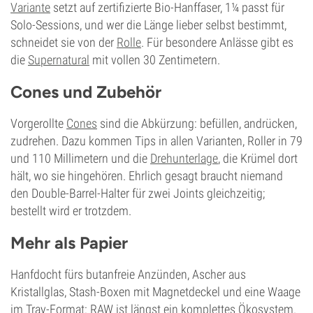
Variante
setzt auf zertifizierte Bio-Hanffaser, 1¼ passt für
Solo-Sessions, und wer die Länge lieber selbst bestimmt,
schneidet sie von der
Rolle
. Für besondere Anlässe gibt es
die
Supernatural
mit vollen 30 Zentimetern.
Cones und Zubehör
Vorgerollte
Cones
sind die Abkürzung: befüllen, andrücken,
zudrehen. Dazu kommen Tips in allen Varianten, Roller in 79
und 110 Millimetern und die
Drehunterlage
, die Krümel dort
hält, wo sie hingehören. Ehrlich gesagt braucht niemand
den Double-Barrel-Halter für zwei Joints gleichzeitig;
bestellt wird er trotzdem.
Mehr als Papier
Hanfdocht fürs butanfreie Anzünden, Ascher aus
Kristallglas, Stash-Boxen mit Magnetdeckel und eine Waage
im Tray-Format: RAW ist längst ein komplettes Ökosystem.