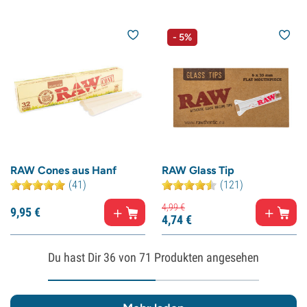
- 5%
RAW Cones aus Hanf
RAW Glass Tip
(41)
(121)
4,
99
€
9,
95
€
4,
74
€
Du hast Dir
36
von 71 Produkten angesehen