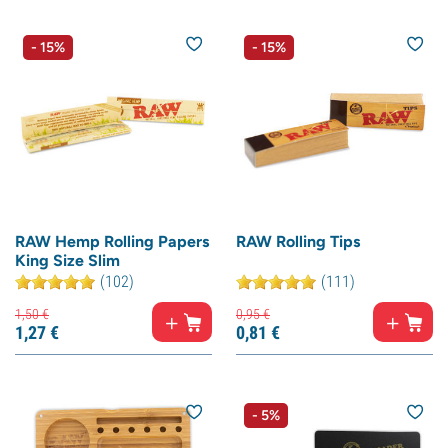
- 15%
- 15%
RAW Hemp Rolling Papers
RAW Rolling Tips
King Size Slim
(102)
(111)
1,
50
€
0,
95
€
1,
27
€
0,
81
€
- 5%