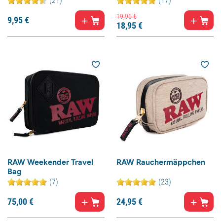
(21)
(17)
19,
95
€
9,
95
€
18,
95
€
RAW Weekender Travel
RAW Rauchermäppchen
Bag
(7)
(23)
75,
00
€
24,
95
€