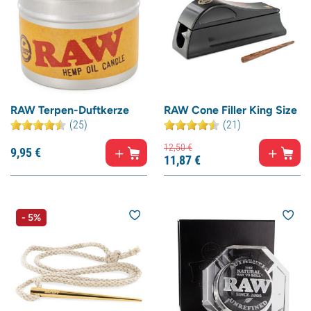
RAW Terpen-Duftkerze
RAW Cone Filler King Size
(25)
(21)
12,
50
€
9,
95
€
11,
87
€
- 5%