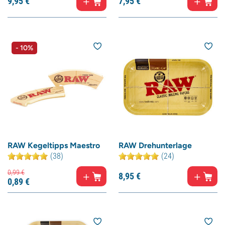
9,
95
€
7,
95
€
- 10%
RAW Kegeltipps Maestro
RAW Drehunterlage
(38)
(24)
0,
99
€
8,
95
€
0,
89
€