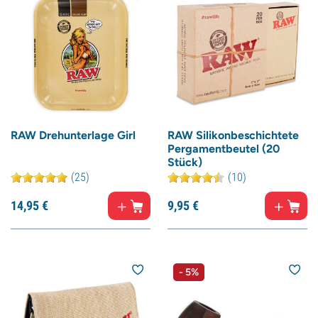
RAW Drehunterlage Girl
RAW Silikonbeschichtete
Pergamentbeutel (20
Stück)
(25)
(10)
14,
95
€
9,
95
€
- 5%