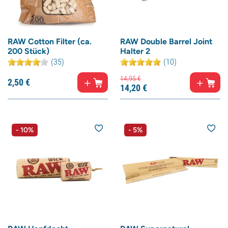
RAW Cotton Filter (ca.
RAW Double Barrel Joint
200 Stück)
Halter 2
(35)
(10)
14,
95
€
2,
50
€
14,
20
€
- 10%
- 5%