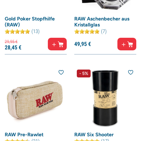
Gold Poker Stopfhilfe
RAW Aschenbecher aus
(RAW)
Kristallglas
(13)
(7)
29,
95
€
49,
95
€
28,
45
€
- 5%
RAW Pre-Rawlet
RAW Six Shooter