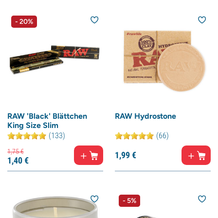
- 20%
RAW 'Black' Blättchen
RAW Hydrostone
King Size Slim
(133)
(66)
1,
75
€
1,
99
€
1,
40
€
- 5%