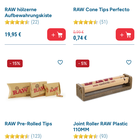
RAW hölzerne
RAW Cone Tips Perfecto
Aufbewahrungskiste
(22)
(51)
0,
99
€
19,
95
€
0,
74
€
- 15%
- 5%
RAW Pre-Rolled Tips
Joint Roller RAW Plastic
110MM
(123)
(93)