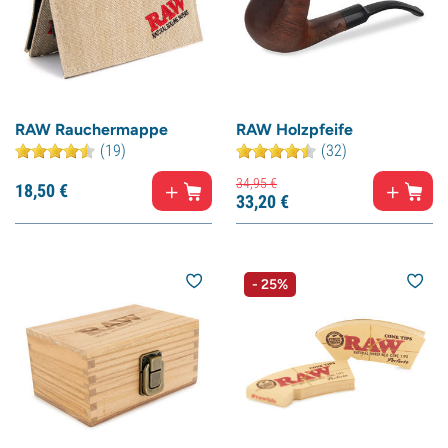
RAW Rauchermappe
RAW Holzpfeife
(19)
(32)
34,
95
€
18,
50
€
33,
20
€
- 25%