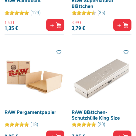
RAW Hanfdocht
RAW Supernatural
Blättchen
(129)
(35)
1,
50
€
3,
99
€
1,
35
€
3,
79
€
RAW Pergamentpapier
RAW Blättchen-
Schutzhülle King Size
(18)
(20)