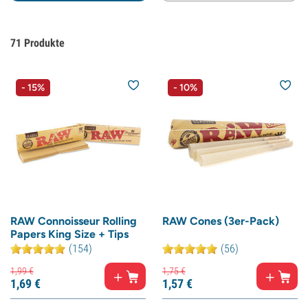
71
Produkte
- 15%
- 10%
RAW Connoisseur Rolling
RAW Cones (3er-Pack)
Papers King Size + Tips
(154)
(56)
1,
99
€
1,
75
€
1,
69
€
1,
57
€