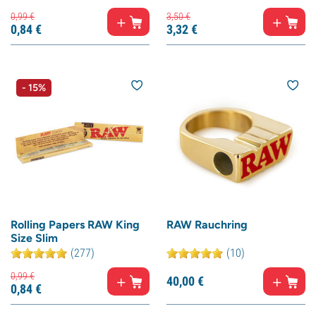
0,
99
€
3,
50
€
0,
84
€
3,
32
€
- 15%
Rolling Papers RAW King
RAW Rauchring
Size Slim
(277)
(10)
0,
99
€
40,
00
€
0,
84
€