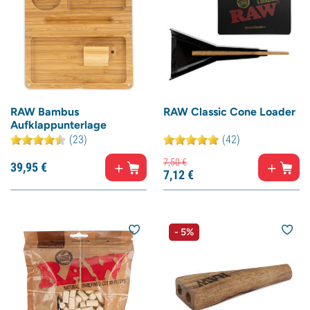
RAW Bambus
RAW Classic Cone Loader
Aufklappunterlage
(23)
(42)
7,
50
€
39,
95
€
7,
12
€
- 5%