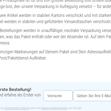
e Privatsphäre ist für uns von größter Bedeutung und unsere dis
ige bist, den unsere Verpackung in Aufregung versetzt – für ande
ere Artikel werden in stabilen Kartons verschickt und mit stark
kel werden in stabilen und gefütterten Versandtaschen verschickt
 Bestellungen werden in unauffälliger, neutraler Verpackung vers
ten, was das Paket enthält oder wer der Absender ist. Auf dem Pa
nesia.
einzigen Markierungen auf Deinem Paket sind Dein Adressaufkleb
Post/Paketdienst-Aufkleber.
rste Bestellung!
d erfahre als Erster von
 die
Datenschutzrichtlinie
sowie die
Nutzungsbedingungen
von Google.