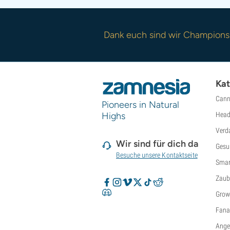
Dank euch sind wir Champions
Kat
Cann
Pioneers in Natural
Highs
Head
Verd
Wir sind für dich da
Gesu
Besuche unsere Kontaktseite
Smar
Zaub
Grow
Fanar
Ange