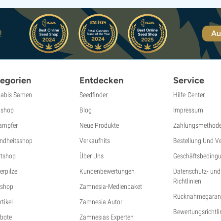
!
Au
egorien
Entdecken
Service
abis Samen
Seedfinder
Hilfe-Center
shop
Blog
Impressum
ampfer
Neue Produkte
Zahlungsmethod
ndheitsshop
Verkaufhits
Bestellung Und V
tshop
Über Uns
Geschäftsbeding
erpilze
Kundenbewertungen
Datenschutz- und
Richtlinien
shop
Zamnesia-Medienpaket
Rücknahmegarant
tikel
Zamnesia Autor
Bewertungsrichtli
bote
Zamnesias Experten