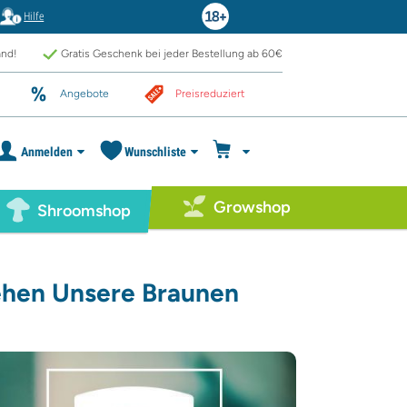
Hilfe
and!
Gratis Geschenk bei jeder Bestellung ab 60€
Angebote
Preisreduziert
Anmelden
Wunschliste
Growshop
Shroomshop
Sehen Unsere Braunen