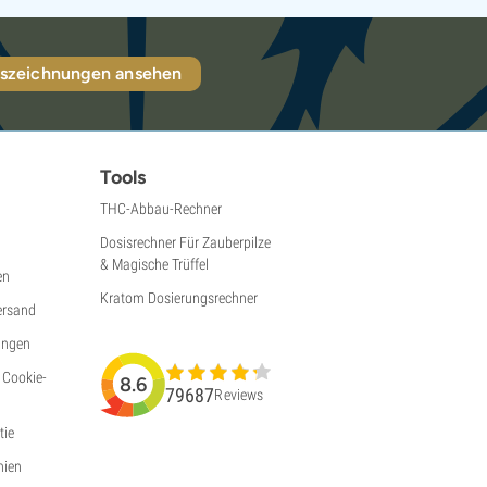
szeichnungen ansehen
Tools
THC-Abbau-Rechner
Dosisrechner Für Zauberpilze
& Magische Trüffel
en
Kratom Dosierungsrechner
ersand
ungen
 Cookie-
8.6
79687
Reviews
ie
nien