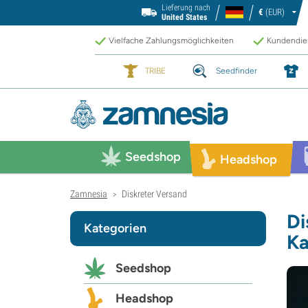
Lieferung nach
€
(EUR)
United States
Vielfache Zahlungsmöglichkeiten
Kundendien
TRIBE
Seedfinder
Seedshop
Headshop
Zamnesia
Diskreter Versand
>
Di
Kategorien
Ka
Seedshop
Headshop