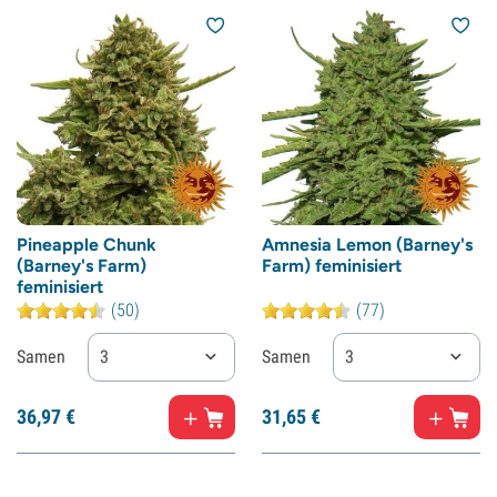
Pineapple Chunk
Amnesia Lemon (Barney's
(Barney's Farm)
Farm) feminisiert
feminisiert
(50)
(77)
Samen
3
Samen
3
36,
97
€
31,
65
€