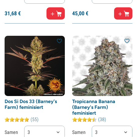
31,
68
€
45,
00
€
Dos Si Dos 33 (Barney's
Tropicanna Banana
Farm) feminisiert
(Barney's Farm)
feminisiert
(55)
(38)
Samen
3
Samen
3