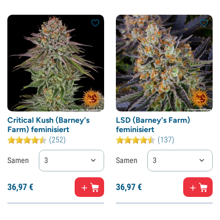
Critical Kush (Barney's
LSD (Barney's Farm)
Farm) feminisiert
feminisiert
(252)
(137)
Samen
3
Samen
3
36,
97
€
36,
97
€