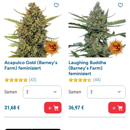
Acapulco Gold (Barney's
Laughing Buddha
Farm) feminisiert
(Barney's Farm)
feminisiert
(43)
(44)
Samen
3
Samen
3
31,
68
€
36,
97
€