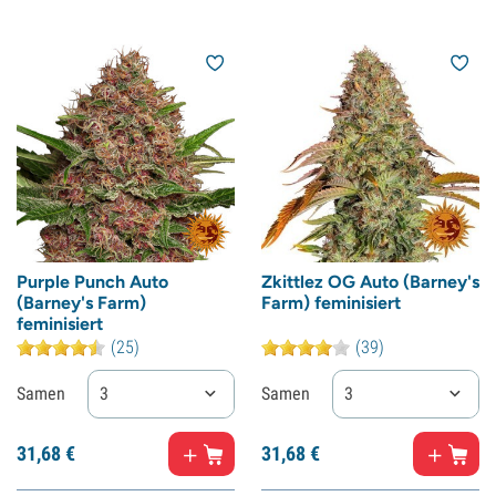
Purple Punch Auto
Zkittlez OG Auto (Barney's
(Barney's Farm)
Farm) feminisiert
feminisiert
(25)
(39)
Samen
3
Samen
3
31,
68
€
31,
68
€