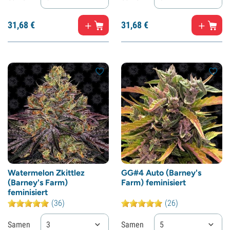
31,
68
€
31,
68
€
Watermelon Zkittlez
GG#4 Auto (Barney's
(Barney's Farm)
Farm) feminisiert
feminisiert
(36)
(26)
Samen
3
Samen
5