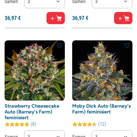
Samen
3
Samen
3
36,
97
€
36,
97
€
Strawberry Cheesecake
Moby Dick Auto (Barney's
Auto (Barney's Farm)
Farm) feminisiert
feminisiert
(8)
(12)
Samen
3
Samen
3