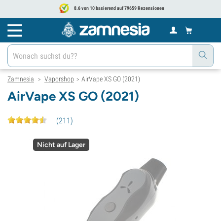
8.6 von 10 basierend auf 79659 Rezensionen
Zamnesia
Vaporshop
AirVape XS GO (2021)
>
>
AirVape XS GO (2021)
(
211
)
Nicht auf Lager