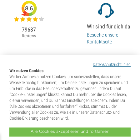
8.6
Wir sind für dich da
79687
Besuche unsere
Reviews
Kontaktseite
Datenschutzrichtlinien
Wir nutzen Cookies
Wir bei Zamnesia nutzen Cookies, um sicherzustellen, dass unsere
Webseite richtig funktioniert, um Deine Einstellungen zu speichern und
um Einblicke in das Besucherverhalten zu gewinnen. Indem Du auf
"Cookie-Einstellungen" klickst, kannst Du mehr über die Cookies lesen,
die wir verwenden, und Du kannst Einstellungen speichern. Indem Du
"Alle Cookies akzeptieren und fortfahren" klickst, stimmst Du der
Verwendung aller Cookies zu, wie sie in unserer Datenschutz- und
Cookie-Erklärung beschrieben wird.
Alle Cookies akzeptieren und fortfahren
* Samen werden als Souvenirs verkauft. In vielen Ländern ist die Keimung von Samen illegal. Informiere
Dich vor dem Kauf. Mit Deiner Bestellung gibst Du an, dass Du in dem Land, wo Du lebst, volljährig und