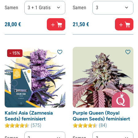
Samen
3 + 1 Gratis
Samen
3
28,
00
€
21,
50
€
- 15%
Kalini Asia (Zamnesia
Purple Queen (Royal
Seeds) feminisiert
Queen Seeds) feminisiert
(575)
(84)