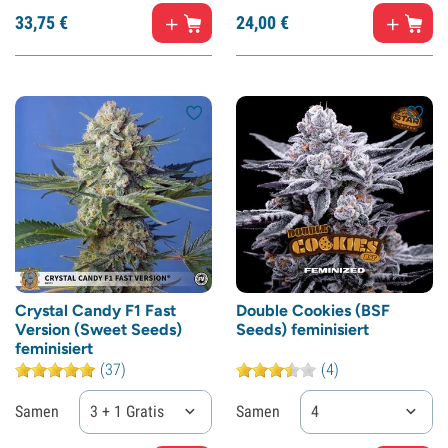
33,
75
€
24,
00
€
Crystal Candy F1 Fast
Double Cookies (BSF
Version (Sweet Seeds)
Seeds) feminisiert
feminisiert
(37)
(4)
Samen
3 + 1 Gratis
Samen
4