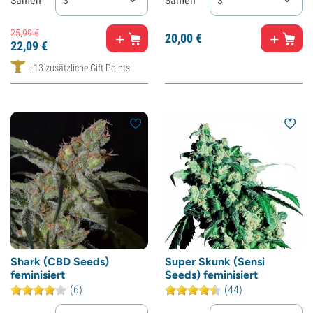
Samen
3
Samen
3
25,
99
€
20,
00
€
22,
09
€
+13 zusätzliche Gift Points
Shark (CBD Seeds)
Super Skunk (Sensi
feminisiert
Seeds) feminisiert
(6)
(44)