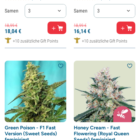
Samen
3
Samen
3
18,
99
€
18,
99
€
18,
04
€
16,
14
€
+10 zusätzliche Gift Points
+10 zusätzliche Gift Points
Green Poison - F1 Fast
Honey Cream - Fast
Version (Sweet Seeds)
Flowering (Royal Queen
feminisiert
Seeds) feminisiert