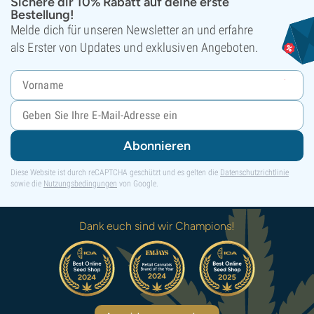
Sichere dir 10% Rabatt auf deine erste
Bestellung!
Melde dich für unseren Newsletter an und erfahre
als Erster von Updates und exklusiven Angeboten.
Abonnieren
Diese Website ist durch reCAPTCHA geschützt und es gelten die
Datenschutzrichtlinie
sowie die
Nutzungsbedingungen
von Google.
Dank euch sind wir Champions!