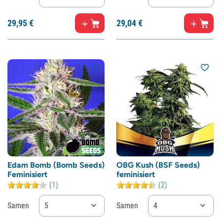
29,
95
€
29,
04
€
Edam Bomb (Bomb Seeds)
OBG Kush (BSF Seeds)
Feminisiert
feminisiert
(1)
(2)
Samen
5
Samen
4