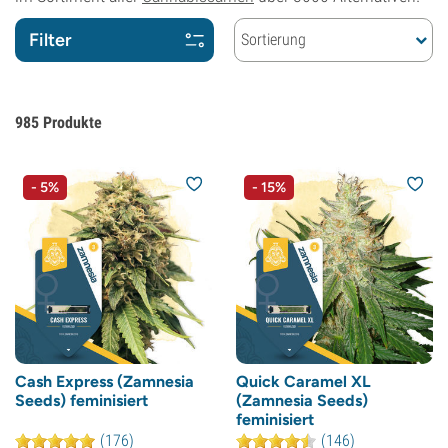
Filter
Sortierung
985
Produkte
- 5%
- 15%
Cash Express (Zamnesia
Quick Caramel XL
Seeds) feminisiert
(Zamnesia Seeds)
feminisiert
(176)
(146)