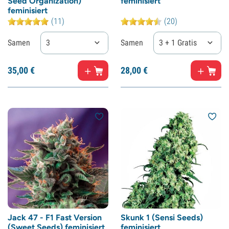
Seed Organization)
feminisiert
feminisiert
(11)
(20)
Samen
3
Samen
3 + 1 Gratis
35,
00
€
28,
00
€
Jack 47 - F1 Fast Version
Skunk 1 (Sensi Seeds)
(Sweet Seeds) feminisiert
feminisiert