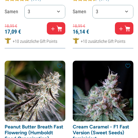
Samen
3
Samen
3
18,
99
€
18,
99
€
17,
09
€
16,
14
€
+10 zusätzliche Gift Points
+10 zusätzliche Gift Points
Peanut Butter Breath Fast
Cream Caramel - F1 Fast
Flowering (Humboldt
Version (Sweet Seeds)