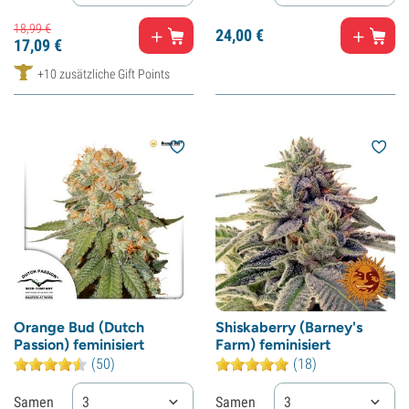
18,
99
€
24,
00
€
17,
09
€
+10 zusätzliche Gift Points
Orange Bud (Dutch
Shiskaberry (Barney's
Passion) feminisiert
Farm) feminisiert
(50)
(18)
Samen
3
Samen
3