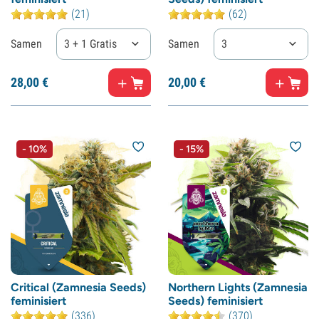
(21)
(62)
Samen
3 + 1 Gratis
Samen
3
28,
00
€
20,
00
€
- 10%
- 15%
Critical (Zamnesia Seeds)
Northern Lights (Zamnesia
feminisiert
Seeds) feminisiert
(336)
(370)