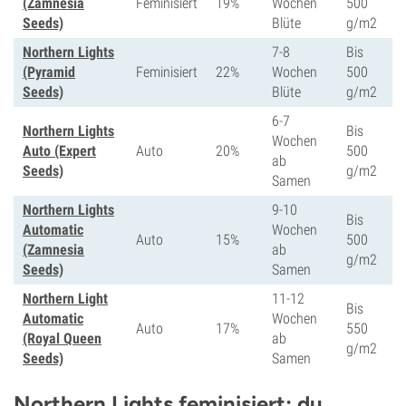
(Zamnesia
Feminisiert
19%
Wochen
500
Seeds)
Blüte
g/m2
Northern Lights
7-8
Bis
(Pyramid
Feminisiert
22%
Wochen
500
Seeds)
Blüte
g/m2
6-7
Northern Lights
Bis
Wochen
Auto (Expert
Auto
20%
500
ab
Seeds)
g/m2
Samen
Northern Lights
9-10
Bis
Automatic
Wochen
Auto
15%
500
(Zamnesia
ab
g/m2
Seeds)
Samen
Northern Light
11-12
Bis
Automatic
Wochen
Auto
17%
550
(Royal Queen
ab
g/m2
Seeds)
Samen
Northern Lights feminisiert: du