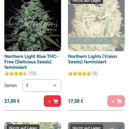
Nicht auf Lager
Northern Light Blue THC-
Northern Lights (Vision
Free (Delicious Seeds)
Seeds) feminisiert
feminisiert
(10)
(3)
Samen
3
27,
00
€
17,
50
€
Nicht auf Lager
Nicht auf Lager