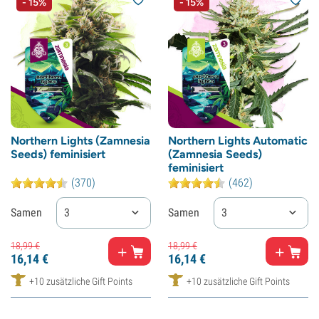
- 15%
- 15%
Northern Lights (Zamnesia
Northern Lights Automatic
Seeds) feminisiert
(Zamnesia Seeds)
feminisiert
(370)
(462)
Samen
3
Samen
3
18,
99
€
18,
99
€
16,
14
€
16,
14
€
+10 zusätzliche Gift Points
+10 zusätzliche Gift Points