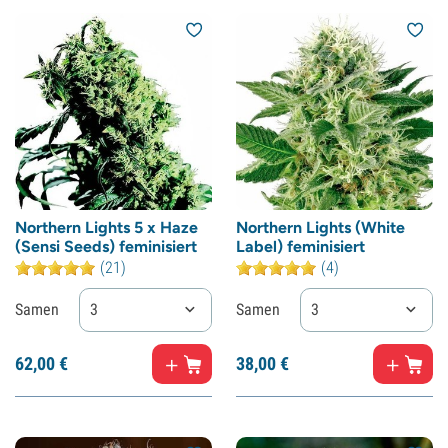
Northern Lights 5 x Haze
Northern Lights (White
(Sensi Seeds) feminisiert
Label) feminisiert
(21)
(4)
Samen
3
Samen
3
62,
00
€
38,
00
€