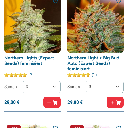
Northern Lights (Expert
Northern Light x Big Bud
Seeds) feminisiert
Auto (Expert Seeds)
feminisiert
(2)
(2)
Samen
3
Samen
3
29,
00
€
29,
00
€