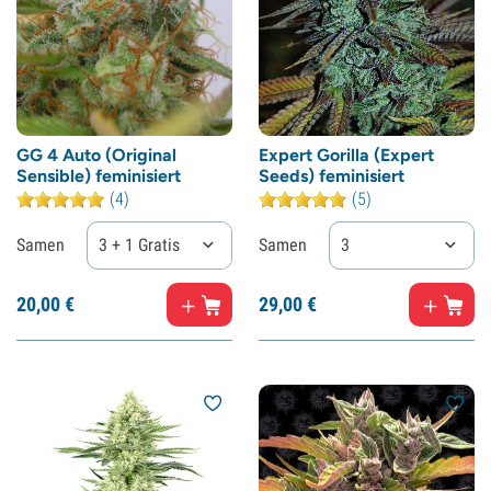
GG 4 Auto (Original
Expert Gorilla (Expert
Sensible) feminisiert
Seeds) feminisiert
(4)
(5)
Samen
3 + 1 Gratis
Samen
3
20,
00
€
29,
00
€