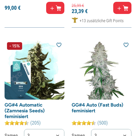
25,
99
€
99,
00
€
23,
39
€
+13 zusätzliche Gift Points
- 15%
GG#4 Automatic
GG#4 Auto (Fast Buds)
(Zamnesia Seeds)
feminisiert
feminisiert
(205)
(500)
Samen
3
Samen
3