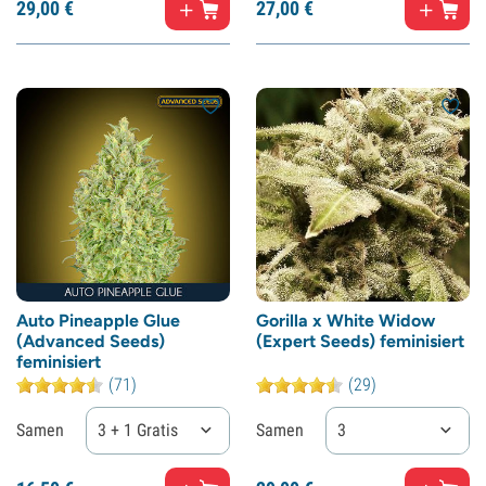
29,
00
€
27,
00
€
Auto Pineapple Glue
Gorilla x White Widow
(Advanced Seeds)
(Expert Seeds) feminisiert
feminisiert
(71)
(29)
Samen
3 + 1 Gratis
Samen
3