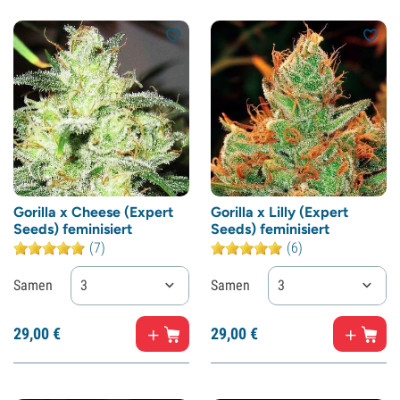
Gorilla x Cheese (Expert
Gorilla x Lilly (Expert
Seeds) feminisiert
Seeds) feminisiert
(7)
(6)
Samen
3
Samen
3
29,
00
€
29,
00
€