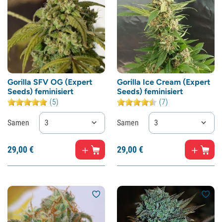
Gorilla SFV OG (Expert
Gorilla Ice Cream (Expert
Seeds) feminisiert
Seeds) feminisiert
(5)
(7)
Samen
3
Samen
3
29,
00
€
29,
00
€