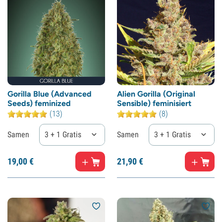
Gorilla Blue (Advanced
Alien Gorilla (Original
Seeds) feminized
Sensible) feminisiert
(13)
(8)
Samen
3 + 1 Gratis
Samen
3 + 1 Gratis
19,
00
€
21,
90
€