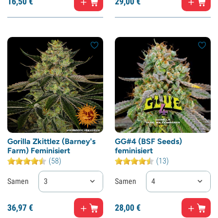
16,
50
€
29,
00
€
Gorilla Zkittlez (Barney's
GG#4 (BSF Seeds)
Farm) Feminisiert
feminisiert
(58)
(13)
Samen
3
Samen
4
36,
97
€
28,
00
€