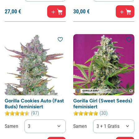
27,
00
€
30,
00
€
Gorilla Cookies Auto (Fast
Gorilla Girl (Sweet Seeds)
Buds) feminisiert
feminisiert
(97)
(30)
Samen
3
Samen
3 + 1 Gratis