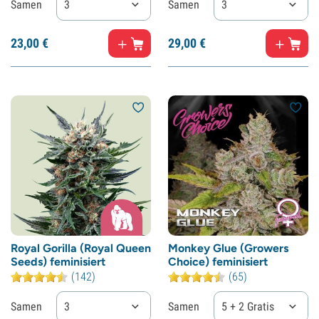
Samen
3
Samen
3
23,
00
€
29,
00
€
Royal Gorilla (Royal Queen
Monkey Glue (Growers
Seeds) feminisiert
Choice) feminisiert
(142)
(65)
Samen
3
Samen
5 + 2 Gratis