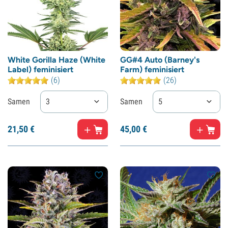
White Gorilla Haze (White
GG#4 Auto (Barney's
Label) feminisiert
Farm) feminisiert
(6)
(26)
Samen
3
Samen
5
21,
50
€
45,
00
€