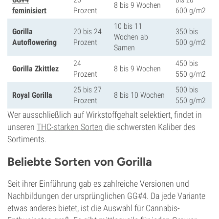
8 bis 9 Wochen
feminisiert
Prozent
600 g/m2
10 bis 11
Gorilla
20 bis 24
350 bis
Wochen ab
Autoflowering
Prozent
500 g/m2
Samen
24
450 bis
Gorilla Zkittlez
8 bis 9 Wochen
Prozent
550 g/m2
25 bis 27
500 bis
Royal Gorilla
8 bis 10 Wochen
Prozent
550 g/m2
Wer ausschließlich auf Wirkstoffgehalt selektiert, findet in
unseren
THC-starken Sorten
die schwersten Kaliber des
Sortiments.
Beliebte Sorten von Gorilla
Seit ihrer Einführung gab es zahlreiche Versionen und
Nachbildungen der ursprünglichen GG#4. Da jede Variante
etwas anderes bietet, ist die Auswahl für Cannabis-