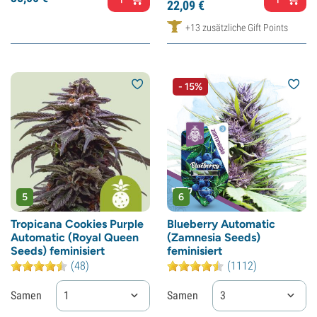
22,
09
€
+13 zusätzliche Gift Points
- 15%
5
6
Tropicana Cookies Purple
Blueberry Automatic
Automatic (Royal Queen
(Zamnesia Seeds)
Seeds) feminisiert
feminisiert
(48)
(1112)
Samen
1
Samen
3