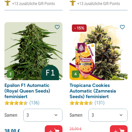
+13 zusätzliche Gift Points
+13 zusätzliche Gift Points
- 15%
3
4
Epsilon F1 Automatic
Tropicana Cookies
(Royal Queen Seeds)
Automatic (Zamnesia
feminisiert
Seeds) feminisiert
(136)
(131)
Samen
3
Samen
3
25,
99
€
38,
00
€