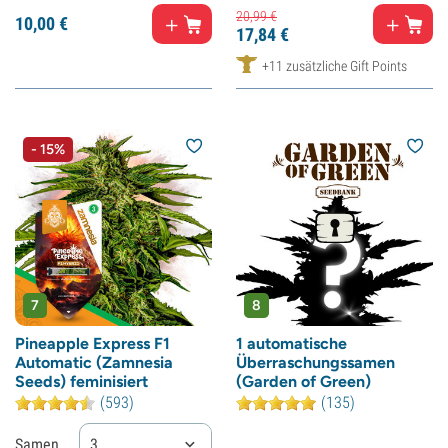
20,
99
€
10,
00
€
17,
84
€
+11 zusätzliche Gift Points
- 15%
7
8
Pineapple Express F1
1 automatische
Automatic (Zamnesia
Überraschungssamen
Seeds) feminisiert
(Garden of Green)
(593)
(135)
Samen
3