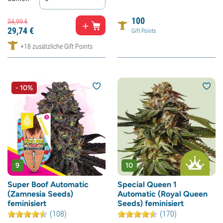
100
34,
99
€
29,
74
€
Gift Points
+18 zusätzliche Gift Points
- 10%
9
10
Super Boof Automatic
Special Queen 1
(Zamnesia Seeds)
Automatic (Royal Queen
feminisiert
Seeds) feminisiert
(108)
(170)