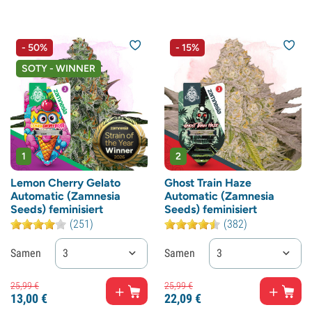
- 50%
- 15%
SOTY - WINNER
1
2
Lemon Cherry Gelato
Ghost Train Haze
Automatic (Zamnesia
Automatic (Zamnesia
Seeds) feminisiert
Seeds) feminisiert
(251)
(382)
Samen
3
Samen
3
25,
99
€
25,
99
€
13,
00
€
22,
09
€