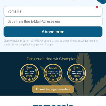
Abonnieren
Diese Website ist durch reCAPTCHA geschützt und es gelten die
Datenschutzrichtlinie
sowie die
Nutzungsbedingungen
von Google.
Dank euch sind wir Champions!
Auszeichnungen ansehen