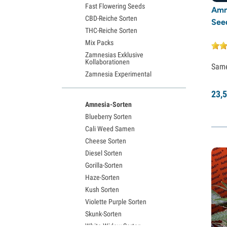
Fast Flowering Seeds
Amn
CBD-Reiche Sorten
Seed
THC-Reiche Sorten
Mix Packs
Zamnesias Exklusive
Kollaborationen
Sam
Zamnesia Experimental
23,
5
Amnesia-Sorten
Blueberry Sorten
Cali Weed Samen
Cheese Sorten
Diesel Sorten
Gorilla-Sorten
Haze-Sorten
Kush Sorten
Violette Purple Sorten
Skunk-Sorten
White Widow Sorten