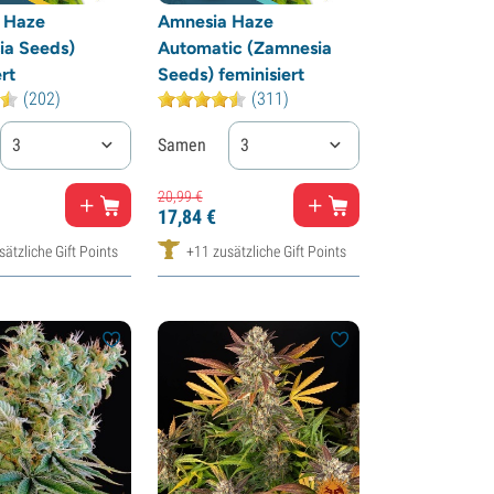
 Haze
Amnesia Haze
ia Seeds)
Automatic (Zamnesia
rt
Seeds) feminisiert
(202)
(311)
3
Samen
3
20,
99
€
17,
84
€
ätzliche Gift Points
+11 zusätzliche Gift Points