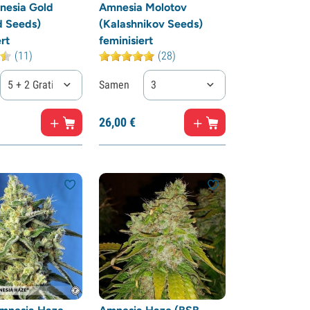
nesia Gold
Amnesia Molotov
d Seeds)
(Kalashnikov Seeds)
rt
feminisiert
(11)
(28)
5 + 2 Gratis
Samen
3
26,
00
€