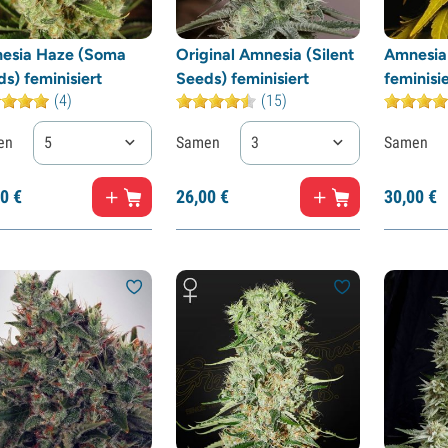
esia Haze (Soma
Original Amnesia (Silent
Amnesia
s) feminisiert
Seeds) feminisiert
feminisie
(4)
(15)
en
5
Samen
3
Samen
0
€
26,
00
€
30,
00
€