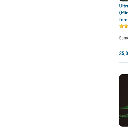
Ult
Pyramid Seeds
(Min
Rare Dankness
femi
Reggae Seeds
Resin Seeds
Ripper Seeds
Sam
Royal Queen Seeds
Sagarmatha Seeds
35,
0
Samsara Seeds
Seedstockers
Sensation Seeds
Sensi Seeds
Serious Seeds
Silent Seeds
Solfire Gardens
Soma Seeds
Spliff Seeds
Strain Hunters
Sumo Seeds