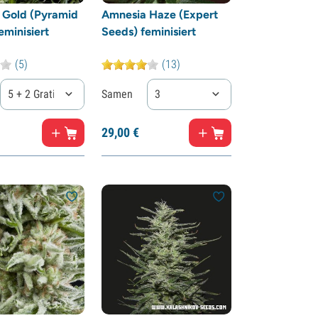
 Gold (Pyramid
Amnesia Haze (Expert
eminisiert
Seeds) feminisiert
(5)
(13)
5 + 2 Gratis
Samen
3
29,
00
€