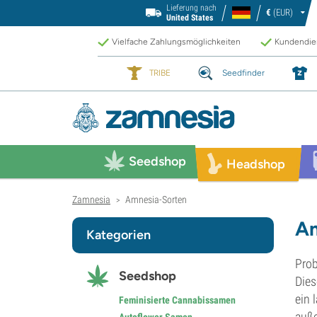
Lieferung nach
€
(EUR)
United States
Vielfache Zahlungsmöglichkeiten
Kundendien
TRIBE
Seedfinder
Seedshop
Headshop
Zamnesia
Amnesia-Sorten
>
Am
Kategorien
Prob
Seedshop
Dies
ein 
Feminisierte Cannabissamen
auße
Autoflower Samen