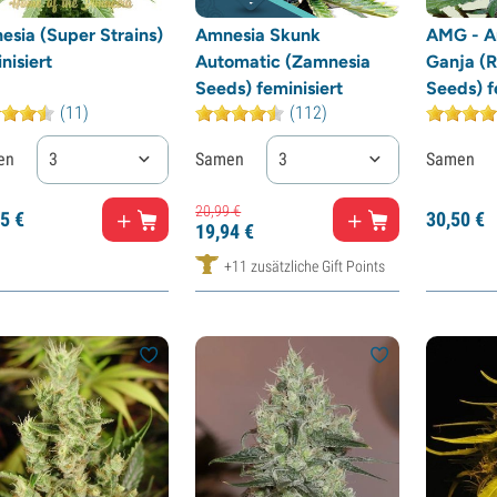
sia (Super Strains)
Amnesia Skunk
AMG - A
nisiert
Automatic (Zamnesia
Ganja (
Seeds) feminisiert
Seeds) f
(11)
(112)
en
3
Samen
3
Samen
20,
99
€
5
€
30,
50
€
19,
94
€
+11 zusätzliche Gift Points