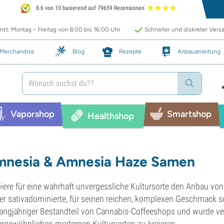
8.6 von 10 basierend auf 79659 Rezensionen
st: Montag – Freitag von 8:00 bis 16:00 Uhr
Schneller und diskreter Vers
Merchandise
Blog
Rezepte
Anbauanleitung
Vaporshop
Smartshop
Healthshop
nesia & Amnesia Haze Samen
iere für eine wahrhaft unvergessliche Kultursorte den Anbau v
er sativadominierte, für seinen reichen, komplexen Geschmack s
langjähriger Bestandteil von Cannabis-Coffeeshops und wurde ve
rgewöhnlichen modernen Kultursorten zu kreieren.