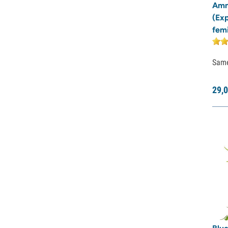
Super Sativa Seed Club
Amn
Super Strains
(Ex
Sweet Seeds
femi
TICAL
T.H. Seeds
Sam
Top Tao Seeds
Vision Seeds
VIP Seeds
29,
0
White Label
World Of Seeds
Saatgutbanken