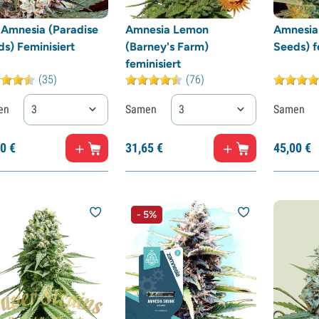
 Amnesia (Paradise
Amnesia Lemon
Amnesia 
s) Feminisiert
(Barney's Farm)
Seeds) f
feminisiert
(35)
(76)
en
3
Samen
3
Samen
0
€
31,
65
€
45,
00
€
- 5%