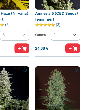
 Haze (Nirvana)
Amnesia 5 (CBD Seeds)
rt
feminisiert
(6)
(3)
5
Samen
3
24,
00
€