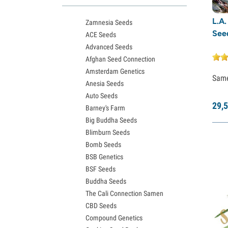
Northern Lights Samen
L.A.
Zamnesia Seeds
Granddaddy Purple Samen
Seed
ACE Seeds
OG Kush Samen
Advanced Seeds
Blue Dream Samen
Afghan Seed Connection
Lemon Haze Samen
Amsterdam Genetics
Bruce Banner Samen
Sam
Anesia Seeds
Gelato Samen
Auto Seeds
Sour Diesel Samen
29,
5
Barney's Farm
Jack Herer Samen
Big Buddha Seeds
Girl Scout Cookies Samen
Blimburn Seeds
Wedding Cake Samen
Bomb Seeds
Zkittlez Samen
BSB Genetics
Pineapple Express Samen
BSF Seeds
Chemdawg Samen
Buddha Seeds
Hindu Kush Samen
The Cali Connection Samen
Mimosa Samen
CBD Seeds
Compound Genetics