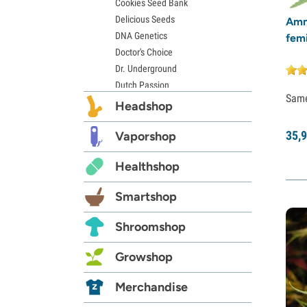
Cookies Seed Bank
Delicious Seeds
Amne
DNA Genetics
femi
Doctor's Choice
Dr. Underground
Dutch Passion
Sam
Elite Seeds
Headshop
Eva Seeds
35,
9
Exotic Seed
Vaporshop
Expert Seeds
Healthshop
FastBuds
Female Seeds
Smartshop
French Touch Seeds
Garden of Green
Shroomshop
GeneSeeds
Genehtik Seeds
Growshop
G13 Labs
Grass-O-Matic
Merchandise
Greenhouse Seeds