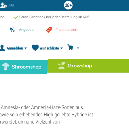
Hilfe
and!
Gratis Geschenk bei jeder Bestellung ab 60€
Angebote
Preisreduziert
Anmelden
Wunschliste
Growshop
Shroomshop
on Amnesia- oder Amnesia-Haze-Sorten aus.
owie sein erhebendes High geliebte Hybride ist
rwendet, um eine Vielzahl von