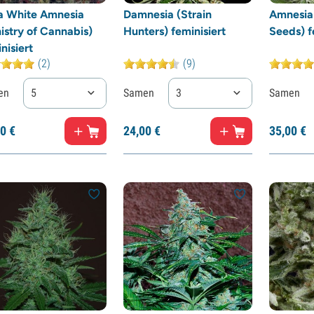
ra White Amnesia
Damnesia (Strain
Amnesia
istry of Cannabis)
Hunters) feminisiert
Seeds) f
nisiert
(2)
(9)
en
5
Samen
3
Samen
0
€
24,
00
€
35,
00
€