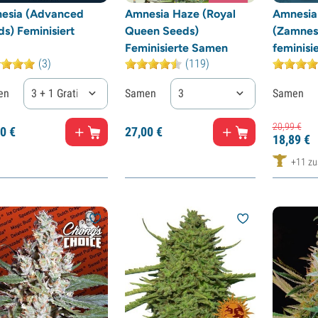
esia (Advanced
Amnesia Haze (Royal
Amnesia
s) Feminisiert
Queen Seeds)
(Zamnes
Feminisierte Samen
feminisie
(3)
(119)
en
3 + 1 Gratis
Samen
3
Samen
20,
99
€
0
€
27,
00
€
18,
89
€
+11 zus