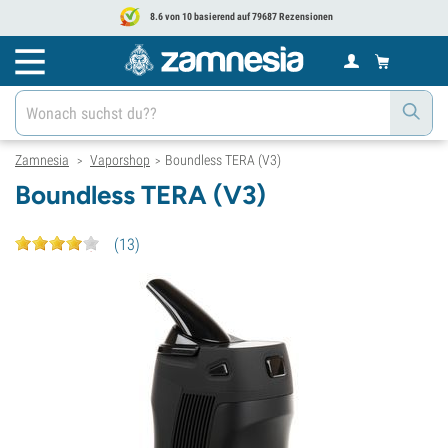
8.6 von 10 basierend auf 79687 Rezensionen
Zamnesia
Vaporshop
Boundless TERA (V3)
>
>
Boundless TERA (V3)
(
13
)