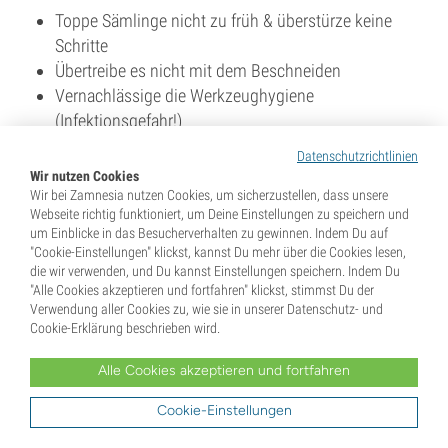
Toppe Sämlinge nicht zu früh & überstürze keine
Schritte
Übertreibe es nicht mit dem Beschneiden
Vernachlässige die Werkzeughygiene
(Infektionsgefahr!)
Versuche kein volles Mainlining bei empfindlichen
Datenschutzrichtlinien
Autoflowers
Wir nutzen Cookies
Vergiss nicht, Bindungen regelmäßig nachzustellen
Wir bei Zamnesia nutzen Cookies, um sicherzustellen, dass unsere
Webseite richtig funktioniert, um Deine Einstellungen zu speichern und
Mit der richtigen Technik wird Mainlining zu einem
um Einblicke in das Besucherverhalten zu gewinnen. Indem Du auf
"Cookie-Einstellungen" klickst, kannst Du mehr über die Cookies lesen,
zuverlässigen Weg für höhere Erträge und eine effizientere
die wir verwenden, und Du kannst Einstellungen speichern. Indem Du
Grow-Umgebung. Hol dir das passende Werkzeug und die
"Alle Cookies akzeptieren und fortfahren" klickst, stimmst Du der
besten Samen – und du wirst schnell sehen, warum diese
Verwendung aller Cookies zu, wie sie in unserer Datenschutz- und
Cookie-Erklärung beschrieben wird.
Methode unter erfahrenen Growern so beliebt ist.
Entdecke das komplette Sortiment an
Grow-Tools und
Alle Cookies akzeptieren und fortfahren
Zubehör
, um dein Mainlining-Setup noch effizienter und
Cookie-Einstellungen
sauberer zu gestalten. Und für weiterführende Methoden wie
Beschneiden, Formen und Training wirf einen Blick in