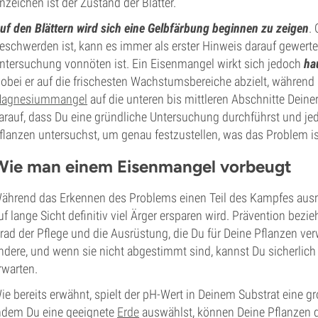
nzeichen ist der Zustand der Blätter.
uf den Blättern wird sich eine Gelbfärbung beginnen zu zeigen
.
eschwerden ist, kann es immer als erster Hinweis darauf gewert
ntersuchung vonnöten ist. Ein Eisenmangel wirkt sich jedoch
ha
obei er auf die frischesten Wachstumsbereiche abzielt, während 
agnesiummangel
auf die unteren bis mittleren Abschnitte Deine
arauf, dass Du eine gründliche Untersuchung durchführst und je
flanzen untersuchst, um genau festzustellen, was das Problem is
Wie man einem Eisenmangel vorbeugt
ährend das Erkennen des Problems einen Teil des Kampfes ausmach
uf lange Sicht definitiv viel Ärger ersparen wird. Prävention bez
rad der Pflege und die Ausrüstung, die Du für Deine Pflanzen ver
ndere, und wenn sie nicht abgestimmt sind, kannst Du sicherlich
rwarten.
ie bereits erwähnt, spielt der pH-Wert in Deinem Substrat eine gro
ndem Du eine geeignete
Erde
auswählst, können Deine Pflanzen g