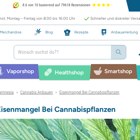
8.6 von 10 basierend auf 79618 Rezensionen
st: Montag – Freitag von 8:00 bis 16:00 Uhr
Schneller und diskreter Vers
Merchandise
Blog
Rezepte
Anbauanleitung
Vaporshop
Smartshop
Healthshop
amnesia
Cannabis Anbauen
Eisenmangel Bei Cannabispflanzen
>
>
Eisenmangel Bei Cannabispflanzen