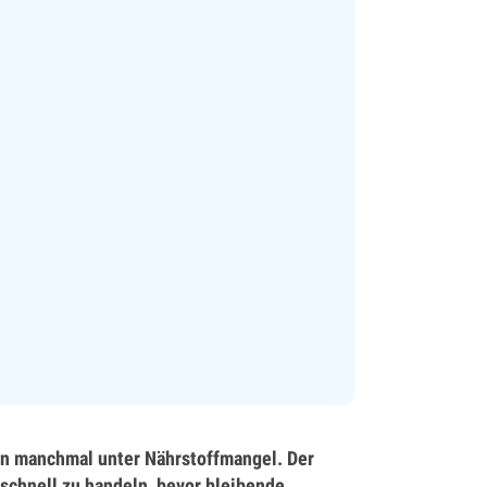
en manchmal unter Nährstoffmangel. Der
 schnell zu handeln, bevor bleibende