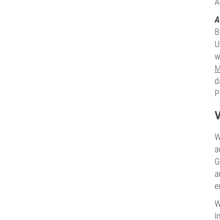
A
A
B
U
w
M
d
P
W
a
G
a
e
W
I