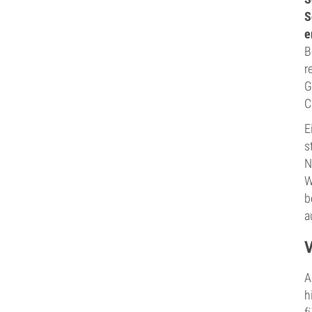
S
e
B
r
G
C
E
s
N
W
b
a
A
h