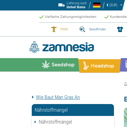
Lieferung nach
€
(EUR)
United States
Vielfache Zahlungsmöglichkeiten
Kundendien
TRIBE
Seedfinder
Seedshop
Headshop
Z
Wie Baut Man Gras An
Nährstoffmangel
Nährstoffmängel