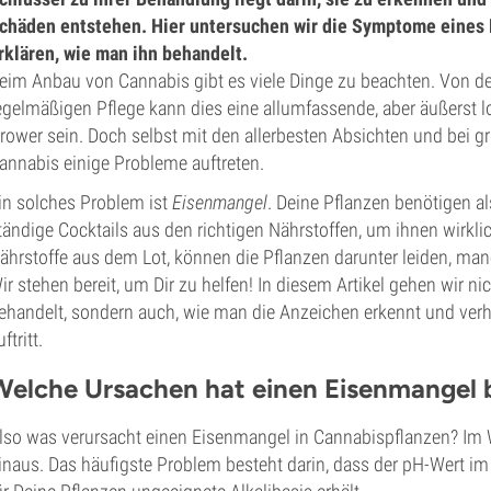
chäden entstehen. Hier untersuchen wir die Symptome eines
rklären, wie man ihn behandelt.
eim Anbau von Cannabis gibt es viele Dinge zu beachten. Von der
egelmäßigen Pflege kann dies eine allumfassende, aber äußerst 
rower sein. Doch selbst mit den allerbesten Absichten und bei 
annabis einige Probleme auftreten.
in solches Problem ist
Eisenmangel
. Deine Pflanzen benötigen al
tändige Cocktails aus den richtigen Nährstoffen, um ihnen wirklich
ährstoffe aus dem Lot, können die Pflanzen darunter leiden, man
ir stehen bereit, um Dir zu helfen! In diesem Artikel gehen wir n
ehandelt, sondern auch, wie man die Anzeichen erkennt und verhi
uftritt.
Welche Ursachen hat einen Eisenmangel 
lso was verursacht einen Eisenmangel in Cannabispflanzen? Im W
inaus. Das häufigste Problem besteht darin, dass der pH-Wert im 