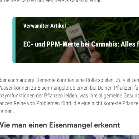
ür Deine Pflanzen ungeeignete Alkalibasis erhält.
Verwandter Artikel
EC- und PPM-Werte bei Cannabis: Alles
ber auch andere Elemente könnten eine Rolle spielen. Zu viel L
asser können zu Eisenmangelproblemen bei Deinen Pflanzen fü
nzymfunktionen der Pflanzen leiden, was ihre allgemeine Gesundh
anzen Reihe von Problemen führt, die eine nicht korrekte Pflan
önnen.
Wie man einen Eisenmangel erkennt