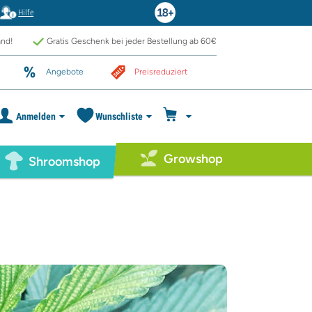
Hilfe
and!
Gratis Geschenk bei jeder Bestellung ab 60€
Angebote
Preisreduziert
Anmelden
Wunschliste
Growshop
Shroomshop