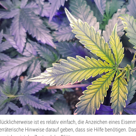
lücklicherweise ist es relativ einfach, die Anzeichen eines Eise
erräterische Hinweise darauf geben, dass sie Hilfe benötigen. Da