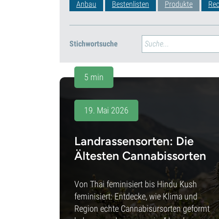
Anbau
Bestenlisten
Produkte
Rec
Stichwortsuche
5 min
19. Mai 2026
Landrassensorten: Die
Ältesten Cannabissorten
Von Thai feminisiert bis Hindu Kush
feminisiert: Entdecke, wie Klima und
Region echte Cannabisursorten geformt