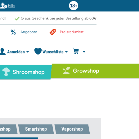
Hilfe
and!
Gratis Geschenk bei jeder Bestellung ab 60€
Angebote
Preisreduziert
Anmelden
Wunschliste
Growshop
Shroomshop
mshop
Smartshop
Vaporshop