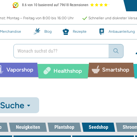
8.6 von 10 basierend auf 79618 Rezensionen
st: Montag – Freitag von 8:00 bis 16:00 Uhr
Schneller und diskreter Vers
Merchandise
Blog
Rezepte
Anbauanleitung
Vaporshop
Smartshop
Healthshop
-Suche
p
Neuigkeiten
Plantshop
Seedshop
Shroo