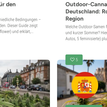
ür den
Outdoor-Cannab
Deutschland: R
Region
schiedliche Bedingungen –
den. Dieser Guide zeigt
Welche Outdoor-Samen fü
ower) und erklärt,...
und kurzer Sommer? Hier
Autos, 5 feminisierte) plu
5