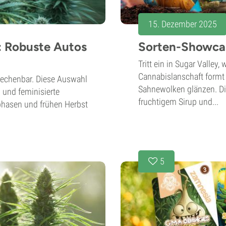
15. Dezember 2025
: Robuste Autos
Sorten-Showcas
Tritt ein in Sugar Valley,
Cannabislanschaft form
rechenbar. Diese Auswahl
Sahnewolken glänzen. Die 
 und feminisierte
fruchtigem Sirup und...
phasen und frühen Herbst
5