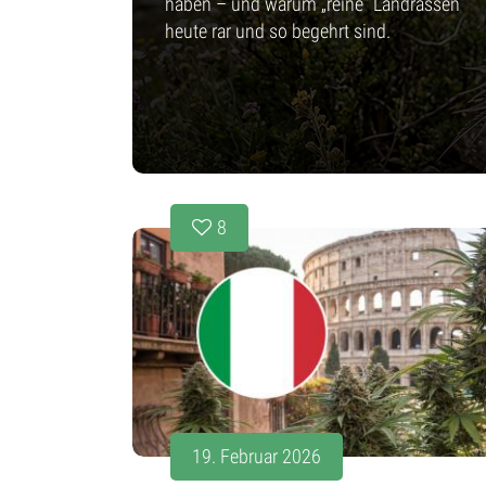
haben – und warum „reine“ Landrassen
heute rar und so begehrt sind.
8
19. Februar 2026