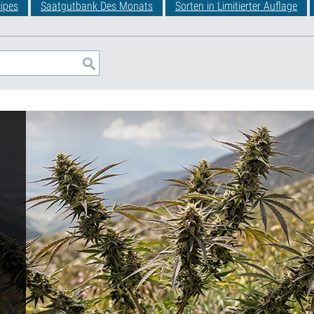
ipes
Saatgutbank Des Monats
Sorten in Limitierter Auflage