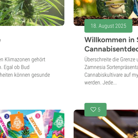
18. August 2025
e
Willkommen in 
Cannabisentde
en Klimazonen gehört
Überschreite die Grenze 
. Egal ob Bud
Zamnesia Sortenpräsentati
nkheiten können gesunde
Cannabiskultivare auf my
werden. Jede...
5