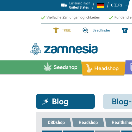
Lieferung nach
€
(EUR)
United States
Vielfache Zahlungsmöglichkeiten
Kundendien
TRIBE
Seedfinder
Seedshop
Headshop
Blog
Blog
CBDshop
Headshop
Healthsho