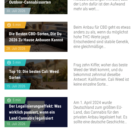
Outdoor-Cannabissorten
der Lohn dafür ist den Aufwand
mehr als wert....
30. Juli 2026
6 min
Beim Anbau für CBD geht es etwas
anders zu als, wenn du möglichst
Die Besten CBD-Sorten, Die Du
hohe THC-Werte jagst.
2026 Zu Hause Anbauen Kannst
Entscheidend sind stabile Genetik,
eine gleichmäßige...
28. Juli 2026
5 min
Frag zehn Kiffer, woher das beste
Weed der Welt kommt, und du
Top 10: Die besten Cali Weed
bekommst zehnmal dieselbe
Sorten
Antwort: Kalifornien. Cali Weed ist
keine einzelne Sorte...
15. Juli 2026
5 min
Am 1. April 2024 wurde
Der Legalisierungseffekt: Was
Deutschland zum größten EU-
wirklich passiert, wenn ein
Land, das Cannabis für den
privaten Anbau legalisiert hat. Es
Land Cannabis legalisiert
sollte eine deutsche Geschichte...
10. Juli 2026