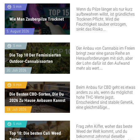
5 min
Wenn du Pilze länger als nur kurz
aufbewahren willst, ist gründliches
Wie Man Zauberpilze Trocknet
Trocknen Pflicht. Wird die
Feuchtigkeit sauber entzogen,
sinkt das Risiko...
5. August 2026
5 min
Der Anbau von Cannabis im Freien
bringt zwar eine ganze Reihe an
Die Top 10 Der Feminisierten
Herausforderungen mit sich, aber
Outdoor-Cannabissorten
der Lohn dafür ist den Aufwand
mehr als wert....
30. Juli 2026
6 min
Beim Anbau für CBD geht es etwas
anders zu als, wenn du möglichst
Die Besten CBD-Sorten, Die Du
hohe THC-Werte jagst.
2026 Zu Hause Anbauen Kannst
Entscheidend sind stabile Genetik,
eine gleichmäßige...
28. Juli 2026
5 min
Frag zehn Kiffer, woher das beste
Weed der Welt kommt, und du
Top 10: Die besten Cali Weed
bekommst zehnmal dieselbe
Sorten