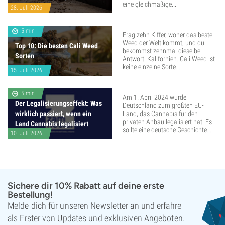
eine gleichmäßige...
28. Juli 2026
5 min
Frag zehn Kiffer, woher das beste
Weed der Welt kommt, und du
Top 10: Die besten Cali Weed
bekommst zehnmal dieselbe
Sorten
Antwort: Kalifornien. Cali Weed ist
keine einzelne Sorte...
15. Juli 2026
5 min
Am 1. April 2024 wurde
Der Legalisierungseffekt: Was
Deutschland zum größten EU-
wirklich passiert, wenn ein
Land, das Cannabis für den
privaten Anbau legalisiert hat. Es
Land Cannabis legalisiert
sollte eine deutsche Geschichte...
10. Juli 2026
Sichere dir 10% Rabatt auf deine erste
Bestellung!
Melde dich für unseren Newsletter an und erfahre
als Erster von Updates und exklusiven Angeboten.