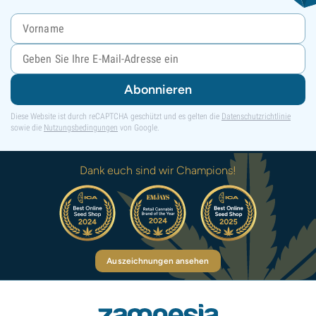
Abonnieren
Diese Website ist durch reCAPTCHA geschützt und es gelten die
Datenschutzrichtlinie
sowie die
Nutzungsbedingungen
von Google.
Dank euch sind wir Champions!
Auszeichnungen ansehen