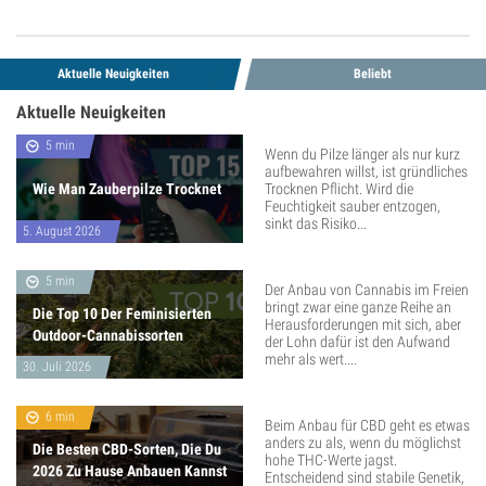
Aktuelle Neuigkeiten
Beliebt
Aktuelle Neuigkeiten
5 min
Wenn du Pilze länger als nur kurz
aufbewahren willst, ist gründliches
Wie Man Zauberpilze Trocknet
Trocknen Pflicht. Wird die
Feuchtigkeit sauber entzogen,
sinkt das Risiko...
5. August 2026
5 min
Der Anbau von Cannabis im Freien
bringt zwar eine ganze Reihe an
Die Top 10 Der Feminisierten
Herausforderungen mit sich, aber
Outdoor-Cannabissorten
der Lohn dafür ist den Aufwand
mehr als wert....
30. Juli 2026
6 min
Beim Anbau für CBD geht es etwas
anders zu als, wenn du möglichst
Die Besten CBD-Sorten, Die Du
hohe THC-Werte jagst.
2026 Zu Hause Anbauen Kannst
Entscheidend sind stabile Genetik,