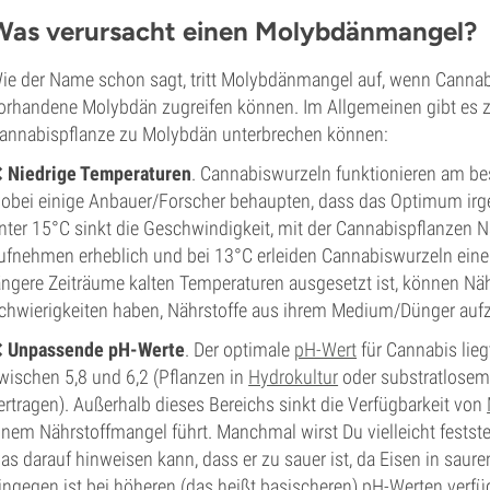
Was verursacht einen Molybdänmangel?
ie der Name schon sagt, tritt Molybdänmangel auf, wenn Cannab
orhandene Molybdän zugreifen können. Im Allgemeinen gibt es z
annabispflanze zu Molybdän unterbrechen können:
❌
Niedrige Temperaturen
. Cannabiswurzeln funktionieren am be
obei einige Anbauer/Forscher behaupten, dass das Optimum irg
nter 15°C sinkt die Geschwindigkeit, mit der Cannabispflanzen 
ufnehmen erheblich und bei 13°C erleiden Cannabiswurzeln eine
ängere Zeiträume kalten Temperaturen ausgesetzt ist, können Näh
chwierigkeiten haben, Nährstoffe aus ihrem Medium/Dünger au
❌
Unpassende pH-Werte
. Der optimale
pH-Wert
für Cannabis lieg
wischen 5,8 und 6,2 (Pflanzen in
Hydrokultur
oder substratlose
ertragen). Außerhalb dieses Bereichs sinkt die Verfügbarkeit von
inem Nährstoffmangel führt. Manchmal wirst Du vielleicht feststel
as darauf hinweisen kann, dass er zu sauer ist, da Eisen in saure
ingegen ist bei höheren (das heißt basischeren) pH-Werten verfü