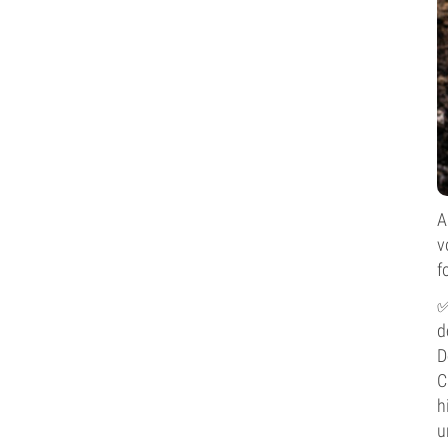
A
v
f
d
D
C
h
u