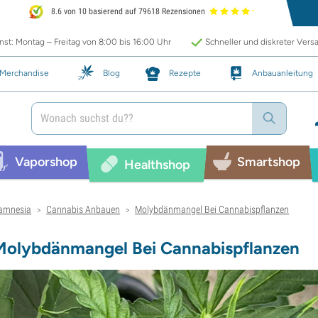
8.6 von 10 basierend auf 79618 Rezensionen
st: Montag – Freitag von 8:00 bis 16:00 Uhr
Schneller und diskreter Vers
Merchandise
Blog
Rezepte
Anbauanleitung
Vaporshop
Smartshop
Healthshop
amnesia
Cannabis Anbauen
Molybdänmangel Bei Cannabispflanzen
>
>
Molybdänmangel Bei Cannabispflanzen