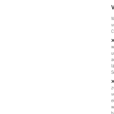
W
v
C
w
u
a
l
S
z
v
e
w
h