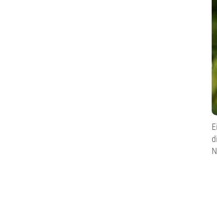
E
d
N