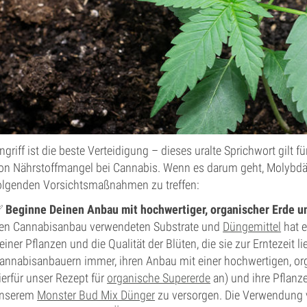
ngriff ist die beste Verteidigung – dieses uralte Sprichwort gilt f
on Nährstoffmangel bei Cannabis. Wenn es darum geht, Molybdä
olgenden Vorsichtsmaßnahmen zu treffen:
✅
Beginne Deinen Anbau mit hochwertiger, organischer Erde 
en Cannabisanbau verwendeten Substrate und
Düngemittel
hat e
einer Pflanzen und die Qualität der Blüten, die sie zur Erntezeit
annabisanbauern immer, ihren Anbau mit einer hochwertigen, or
ierfür unser Rezept für
organische Supererde
an) und ihre Pflanz
nserem
Monster Bud Mix Dünger
zu versorgen. Die Verwendung 