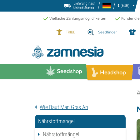
Lieferung nach
€
(EUR)
United States
Vielfache Zahlungsmöglichkeiten
Kundendien
TRIBE
Seedfinder
Seedshop
Headshop
Z
Wie Baut Man Gras An
Nährstoffmangel
Nährstoffmängel