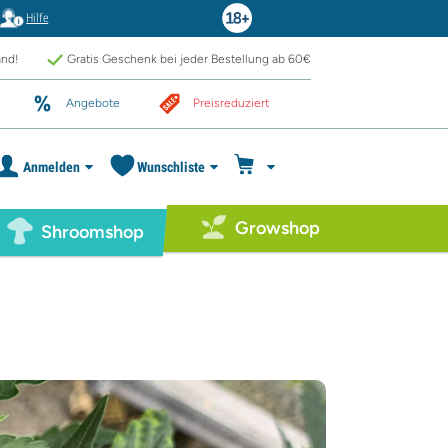
Hilfe
and!
Gratis Geschenk bei jeder Bestellung ab 60€
Angebote
Preisreduziert
Anmelden
Wunschliste
Growshop
Shroomshop