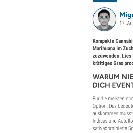
Mig
17. A
Kompakte Cannabisp
Marihuana im Zucht
zuzuwenden. Lies 
kräftiges Gras pr
WARUM NIE
DICH EVEN
Für die meisten no
Option. Das bedeut
auskommen musst. 
Indicas und Autoflo
sativadominierte So