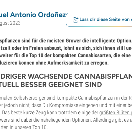
uel Antonio Ordoñez
Lass dir diese Seite von 
ugust 2023
flanzen sind für die meisten Grower die intelligente Option.
zelt oder im Freien anbaust, lohnt es sich, sich ihnen still un
weiter für die Top 10 der kompakten Cannabissorten, die ein
oduzieren können ohne Aufmerksamkeit zu erregen.
DRIGER WACHSENDE CANNABISPFLA
TUELL BESSER GEEIGNET SIND
rmalen Selbstversorger sind kompakte Cannabispflanzen in der R
et jedoch nicht, dass Du Kompromisse eingehen und mit einer b
Das beste kurze Zeug kann trotzdem einige der
größten Blüten 
wers sind dabei die naheliegenden Optionen. Allerdings gibt es 
rten in unseren Top 10.