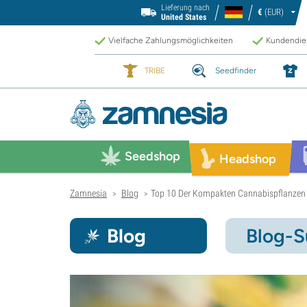
Lieferung nach
€
(EUR)
United States
Vielfache Zahlungsmöglichkeiten
Kundendien
TRIBE
Seedfinder
Seedshop
Headshop
Zamnesia
Blog
Top 10 Der Kompakten Cannabispflanzen
>
>
Blog
Blog-S