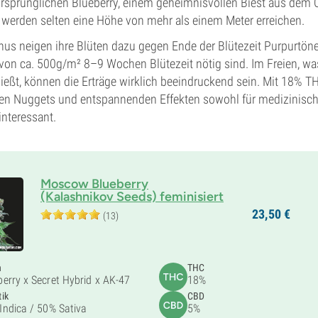
rsprünglichen Blueberry, einem geheimnisvollen Biest aus dem 
n werden selten eine Höhe von mehr als einem Meter erreichen.
onus neigen ihre Blüten dazu gegen Ende der Blütezeit Purpurtö
 von ca. 500g/m² 8–9 Wochen Blütezeit nötig sind. Im Freien, wa
ießt, können die Erträge wirklich beeindruckend sein. Mit 18% 
igen Nuggets und entspannenden Effekten sowohl für medizinisc
interessant.
Moscow Blueberry
(Kalashnikov Seeds) feminisiert
23,
50
€
(13)
n
THC
berry x Secret Hybrid x AK-47
18%
ik
CBD
Indica /
50% Sativa
5%