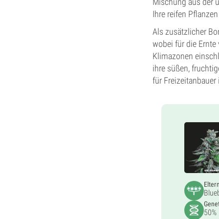
Mischung aus der u
Ihre reifen Pflanze
Als zusätzlicher B
wobei für die Ernte
Klimazonen einschl
ihre süßen, frucht
für Freizeitanbauer 
Elter
Blue
Genet
50% 