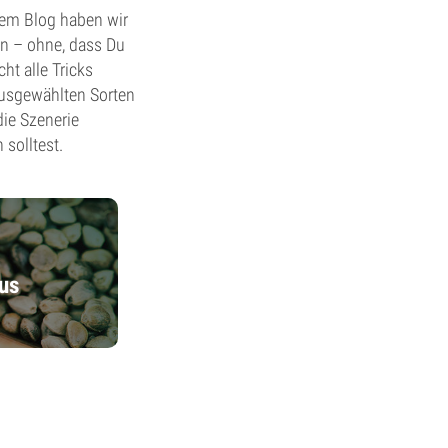
esem Blog haben wir
n – ohne, dass Du
t alle Tricks
ausgewählten Sorten
die Szenerie
solltest.
us