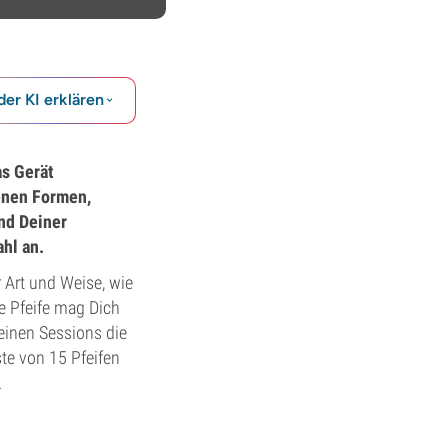
der KI erklären
as Gerät
enen Formen,
nd Deiner
hl an.
 Art und Weise, wie
he Pfeife mag Dich
einen Sessions die
ste von 15 Pfeifen
.