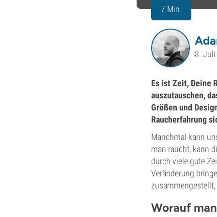
7 Min.
Ada
8. Jul
Es ist Zeit, Deine
auszutauschen, da
Größen und Designs
Raucherfahrung si
Manchmal kann unse
man raucht, kann di
durch viele gute Ze
Veränderung bringen
zusammengestellt, 
Worauf man 