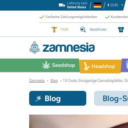
Lieferung nach
€
(EUR)
United States
Vielfache Zahlungsmöglichkeiten
Kundendien
TRIBE
Seedfinder
Seedshop
Headshop
Zamnesia
Blog
15 Coole, Einzigartige Cannabispfeifen, D
>
>
Blog
Blog-S