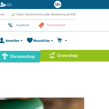
Hilfe
and!
Gratis Geschenk bei jeder Bestellung ab 60€
Angebote
Preisreduziert
Anmelden
Wunschliste
Growshop
Shroomshop