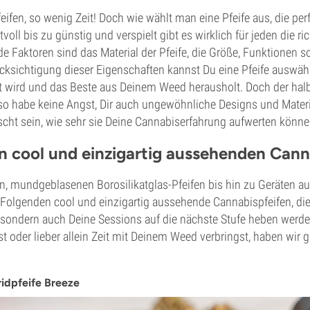
ifen, so wenig Zeit! Doch wie wählt man eine Pfeife aus, die perfe
oll bis zu günstig und verspielt gibt es wirklich für jeden die ric
e Faktoren sind das Material der Pfeife, die Größe, Funktionen 
cksichtigung dieser Eigenschaften kannst Du eine Pfeife auswähl
t wird und das Beste aus Deinem Weed herausholt. Doch der hal
lso habe keine Angst, Dir auch ungewöhnliche Designs und Mater
scht sein, wie sehr sie Deine Cannabiserfahrung aufwerten könne
en cool und einzigartig aussehenden Cann
 mundgeblasenen Borosilikatglas-Pfeifen bis hin zu Geräten a
 Folgenden cool und einzigartig aussehende Cannabispfeifen, die
 sondern auch Deine Sessions auf die nächste Stufe heben werden
st oder lieber allein Zeit mit Deinem Weed verbringst, haben wir g
ridpfeife Breeze