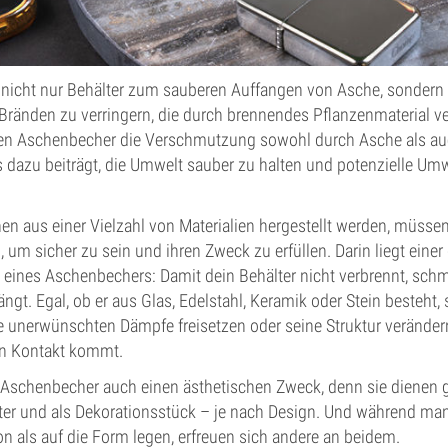
nicht nur Behälter zum sauberen Auffangen von Asche, sondern
 Bränden zu verringern, die durch brennendes Pflanzenmaterial v
n Aschenbecher die Verschmutzung sowohl durch Asche als au
s dazu beiträgt, die Umwelt sauber zu halten und potenzielle U
n aus einer Vielzahl von Materialien hergestellt werden, müsse
, um sicher zu sein und ihren Zweck zu erfüllen. Darin liegt eine
eines Aschenbechers: Damit dein Behälter nicht verbrennt, schm
ngt. Egal, ob er aus Glas, Edelstahl, Keramik oder Stein besteht, s
 unerwünschten Dämpfe freisetzen oder seine Struktur veränder
in Kontakt kommt.
n Aschenbecher auch einen ästhetischen Zweck, denn sie dienen gl
er und als Dekorationsstück – je nach Design. Und während m
on als auf die Form legen, erfreuen sich andere an beidem.