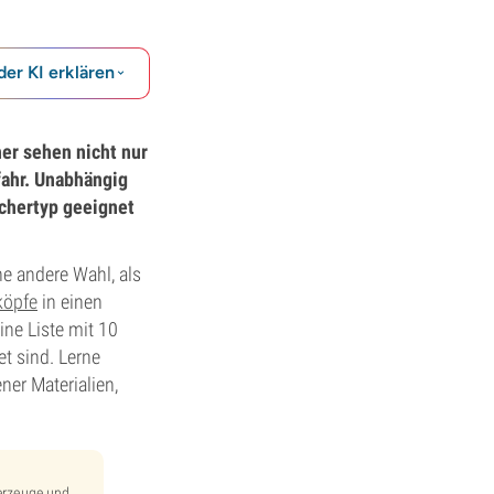
der KI erklären
er sehen nicht nur
fahr. Unabhängig
uchertyp geeignet
ne andere Wahl, als
köpfe
in einen
ne Liste mit 10
t sind. Lerne
ner Materialien,
uerzeuge und