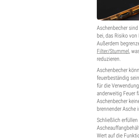
Aschenbecher sind 
bei, das Risiko von
Außerdem begrenze
Filter/Stummel
, wa
reduzieren.
Aschenbecher könne
feuerbeständig sein
für die Verwendung 
anderweitig Feuer fä
Aschenbecher keine
brennender Asche 
Schließlich erfülle
Ascheauffangbehält
Wert auf die Funkti