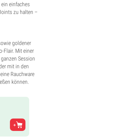
 ein einfaches
oints zu halten –
sowie goldener
Flair. Mit einer
r ganzen Session
der mit in den
deine Rauchware
ießen können.