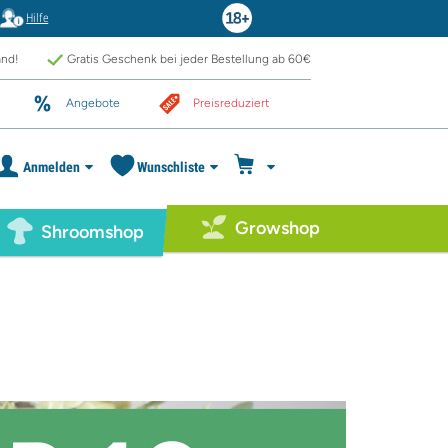
Hilfe
and!
Gratis Geschenk bei jeder Bestellung ab 60€
Angebote
Preisreduziert
Anmelden
Wunschliste
Growshop
Shroomshop