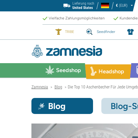
Lieferung nach
€
(EUR)
United States
Vielfache Zahlungsmöglichkeiten
Kundendien
TRIBE
Seedfinder
Seedshop
Headshop
Zamnesia
Blog
Die Top 10 Aschenbecher Für Jede Umge
>
>
Blog
Blog-S