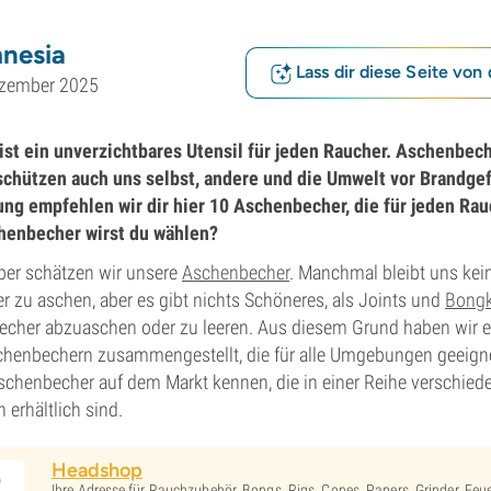
nesia
Lass dir diese Seite von 
ezember 2025
st ein unverzichtbares Utensil für jeden Raucher. Aschenbech
schützen auch uns selbst, andere und die Umwelt vor Brandge
ng empfehlen wir dir hier 10 Aschenbecher, die für jeden Ra
henbecher wirst du wählen?
ber schätzen wir unsere
Aschenbecher
. Manchmal bleibt uns kei
er zu aschen, aber es gibt nichts Schöneres, als Joints und
Bong
echer abzuaschen oder zu leeren. Aus diesem Grund haben wir ei
henbechern zusammengestellt, die für alle Umgebungen geeigne
schenbecher auf dem Markt kennen, die in einer Reihe verschiede
erhältlich sind.
Headshop
Ihre Adresse für Rauchzubehör. Bongs, Rigs, Cones, Papers, Grinder, Fe