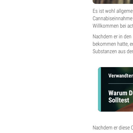
Es ist wohl allgem
Cannabiseinnahme is
Willkommen bei act
Nachdem er in den 
bekommen hatte, en
Substanzen aus dem
Verwandter
Warum Du
Solltest
Nachdem er diese O