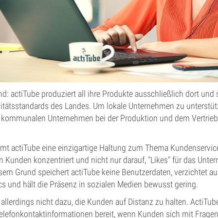
: actiTube produziert all ihre Produkte ausschließlich dort und so
litätsstandards des Landes. Um lokale Unternehmen zu unterstütz
t kommunalen Unternehmen bei der Produktion und dem Vertrieb 
mt actiTube eine einzigartige Haltung zum Thema Kundenservice 
en Kunden konzentriert und nicht nur darauf, "Likes" für das Unt
esem Grund speichert actiTube keine Benutzerdaten, verzichtet 
s und hält die Präsenz in sozialen Medien bewusst gering.
allerdings nicht dazu, die Kunden auf Distanz zu halten. ActiTube 
Telefonkontaktinformationen bereit, wenn Kunden sich mit Frage