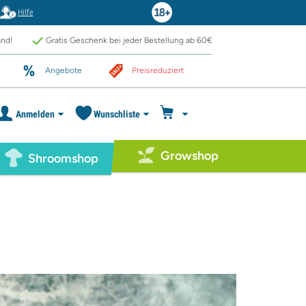
Hilfe
and!
Gratis Geschenk bei jeder Bestellung ab 60€
Angebote
Preisreduziert
Anmelden
Wunschliste
Growshop
Shroomshop