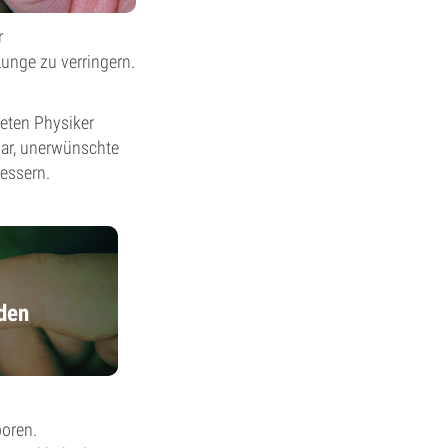
r
unge zu verringern.
eten Physiker
war, unerwünschte
essern.
den
boren.