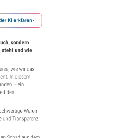
der KI erklären
auch, sondern
e steht und wie
eise, wie wir das
ent. In diesem
kunden – ein
eit des
 hochwertige Waren
ce und Transparenz
t den Schad aus dem