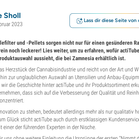
 Sholl
Lass dir diese Seite von 
bruar 2023
efilter und -Pellets sorgen nicht nur für einen gesünderen R
in noch leckerer! Lies weiter, um zu erfahren, wofür actiTub
Produktauswahl aussieht, die bei Zamnesia erhältlich ist.
das Herzstück der Cannabisindustrie und reicht von der Art und W
s hin zur unglaublichen Auswahl an Utensilien und Anbau-Equipm
 wir die Geschichte hinter actiTube und ihr Produktsortiment er
nehmen, dass sich auf die Verbesserung der Qualität und Reinh
nzentriert.
nnovation zu stehen, bedeutet allerdings mehr als nur qualitativ
um Glück sticht actiTube auch durch erstklassigen Kundenservi
t einer der führenden Experten in der Nische.
wir uns ohne weitere Einleitung die Ursprünge der ersten "Nimm