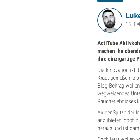
Luke
15. Fe
ActiTube Aktivkohl
machen ihn obendre
ihre einzigartige 
Die Innovation ist 
Kraut genießen, bi
Blog-Beitrag wollen
wegweisendes Unter
Raucherlebnisses ko
An der Spitze der I
anzubieten, doch z
heraus und ist dami
Doch jetzt wollen 