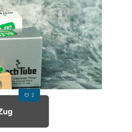
2
 Zug