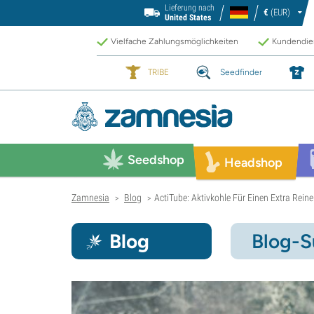
Lieferung nach
€
(EUR)
United States
Vielfache Zahlungsmöglichkeiten
Kundendien
TRIBE
Seedfinder
Seedshop
Headshop
Zamnesia
Blog
ActiTube: Aktivkohle Für Einen Extra Rein
>
>
Blog
Blog-S