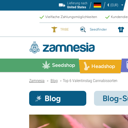
Lieferung nach
€
(EUR)
United States
Vielfache Zahlungsmöglichkeiten
Kundendien
TRIBE
Seedfinder
Seedshop
Headshop
Zamnesia
Blog
Top 6 Valentinstag Cannabissorten
>
>
Blog
Blog-S