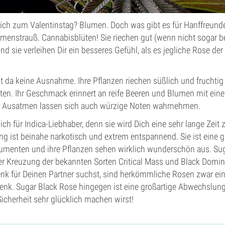
ch zum Valentinstag? Blumen. Doch was gibt es für Hanffreunde
enstrauß. Cannabisblüten! Sie riechen gut (wenn nicht sogar b
 sie verleihen Dir ein besseres Gefühl, als es jegliche Rose de
t da keine Ausnahme. Ihre Pflanzen riechen süßlich und fruchti
hten. Ihr Geschmack erinnert an reife Beeren und Blumen mit ein
m Ausatmen lassen sich auch würzige Noten wahrnehmen.
ich für Indica-Liebhaber, denn sie wird Dich eine sehr lange Zeit z
g ist beinahe narkotisch und extrem entspannend. Sie ist eine g
menten und ihre Pflanzen sehen wirklich wunderschön aus. Sug
er Kreuzung der bekannten Sorten Critical Mass und Black Domi
k für Deinen Partner suchst, sind herkömmliche Rosen zwar ein 
enk. Sugar Black Rose hingegen ist eine großartige Abwechslung
icherheit sehr glücklich machen wirst!