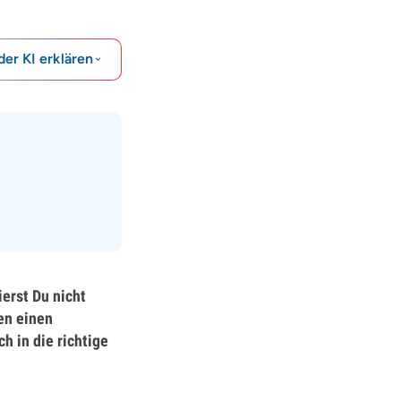
der KI erklären
erst Du nicht
en einen
 in die richtige