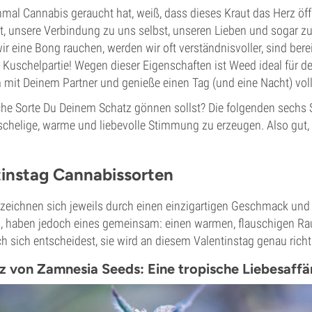
nmal Cannabis geraucht hat, weiß, dass dieses Kraut das Herz öff
t, unsere Verbindung zu uns selbst, unseren Lieben und sogar zu
r eine Bong rauchen, werden wir oft verständnisvoller, sind bere
 Kuschelpartie! Wegen dieser Eigenschaften ist Weed ideal für d
it Deinem Partner und genieße einen Tag (und eine Nacht) vol
lche Sorte Du Deinem Schatz gönnen sollst? Die folgenden sechs 
schelige, warme und liebevolle Stimmung zu erzeugen. Also gut, 
tinstag Cannabissorten
 zeichnen sich jeweils durch einen einzigartigen Geschmack und
, haben jedoch eines gemeinsam: einen warmen, flauschigen Rau
h sich entscheidest, sie wird an diesem Valentinstag genau richt
itz von Zamnesia Seeds: Eine tropische Liebesaffä