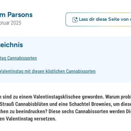
m Parsons
Lass dir diese Seite von 
bruar 2025
zeichnis
stag Cannabissorten
 Valentinstag mit diesen köstlichen Cannabissorten
n sind zu einem Valentinstagsklischee geworden. Warum probi
 Strauß Cannabisblüten und eine Schachtel Brownies, um dies
en zu beeindrucken? Diese sechs Cannabissorten werden Dich
en Valentinstag versetzen.