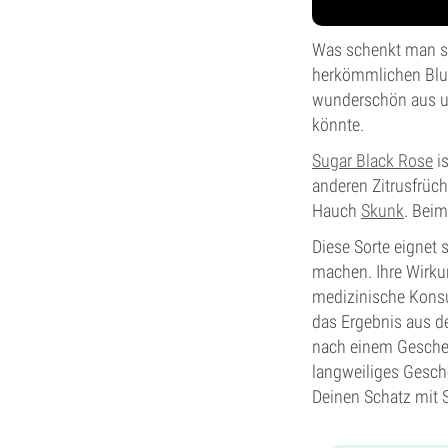
Was schenkt man si
herkömmlichen Blum
wunderschön aus und
könnte.
Sugar Black Rose
is
anderen Zitrusfrüc
Hauch
Skunk
. Bei
Diese Sorte eignet s
machen. Ihre Wirkun
medizinische Konsu
das Ergebnis aus d
nach einem Geschen
langweiliges Gesch
Deinen Schatz mit S