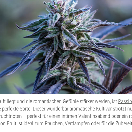
uft liegt und die romantischen Gefühle stärker werden, ist
Passio
 perfekte Sorte. Dieser wunderbar aromatische Kultivar strotzt nu
ruchtnoten – perfekt für einen intimen Valentinsabend oder ein 
n Fruit ist ideal zum Rauchen, Verdampfen oder für die Zubereit