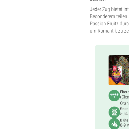
Jeder Zug bietet in
Besonderem teilen 
Passion Fruitz dur
um Romantik zu zel
Elter
(Cle
Oran
Genet
50% 
Blüte
8-9 