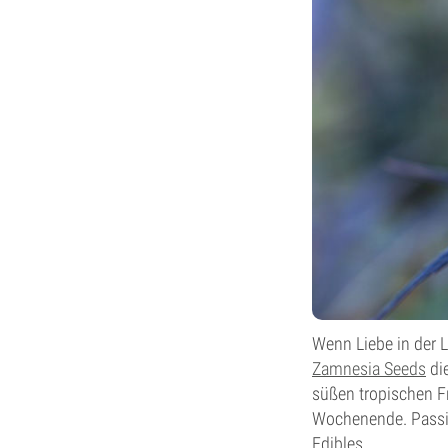
Wenn Liebe in der L
Zamnesia Seeds
die
süßen tropischen F
Wochenende. Passio
Edibles.