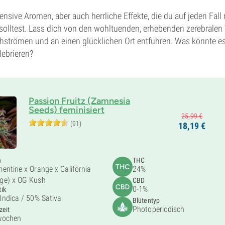
tensive Aromen, aber auch herrliche Effekte, die du auf jeden Fal
solltest. Lass dich von den wohltuenden, erhebenden zerebrale
chströmen und an einen glücklichen Ort entführen. Was könnte e
ebrieren?
Passion Fruitz (Zamnesia
Seeds) feminisiert
25,
99
€
(91)
18,
19
€
n
THC
mentine x Orange x California
24%
ge) x OG Kush
CBD
0-1%
ik
Indica /
50% Sativa
Blütentyp
Photoperiodisch
zeit
wochen