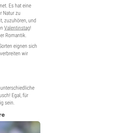
net. Es hat eine
r Natur zu
it, zuzuhören, und
en
Valentinstag
!
ler Romantik.
Sorten eignen sich
verbreiten wir
 unterschiedliche
sch! Egal, für
ig sein.
re