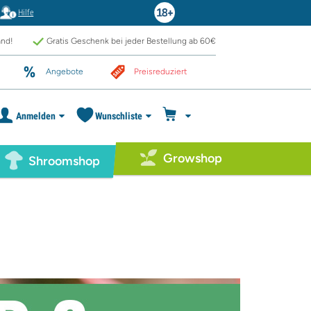
Hilfe
and!
Gratis Geschenk bei jeder Bestellung ab 60€
Angebote
Preisreduziert
Anmelden
Wunschliste
Growshop
Shroomshop