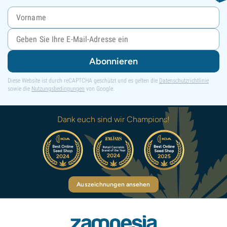
Abonnieren
Diese Website ist durch reCAPTCHA geschützt und es gelten die
Datenschutzrichtlinie
sowie die
Nutzungsbedingungen
von Google.
Dank euch sind wir Champions!
Auszeichnungen ansehen