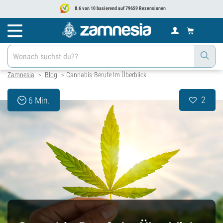
8.6 von 10 basierend auf 79659 Rezensionen
Zamnesia
Blog
Cannabis-Berufe Im Überblick
>
>
2
6 Min.