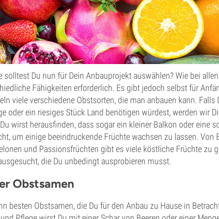
 solltest Du nun für Dein Anbauprojekt auswählen? Wie bei allen
chiedliche Fähigkeiten erforderlich. Es gibt jedoch selbst für An
eln viele verschiedene Obstsorten, die man anbauen kann. Falls 
e oder ein riesiges Stück Land benötigen würdest, werden wir D
Du wirst herausfinden, dass sogar ein kleiner Balkon oder eine 
cht, um einige beeindruckende Früchte wachsen zu lassen. Von 
elonen und Passionsfrüchten gibt es viele köstliche Früchte zu 
ausgesucht, die Du unbedingt ausprobieren musst.
der Obstsamen
hn besten Obstsamen, die Du für den Anbau zu Hause in Betracht 
 und Pflege wirst Du mit einer Schar von Beeren oder einer Men