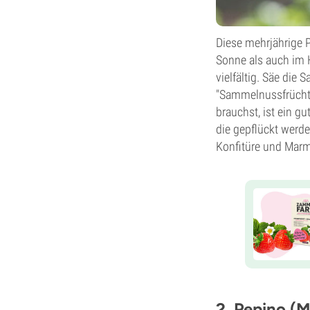
Diese mehrjährige P
Sonne als auch im H
vielfältig. Säe die
"Sammelnussfrüchte
brauchst, ist ein g
die gepflückt werd
Konfitüre und Marme
2. Pepino (