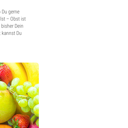
b Du gerne
st – Obst ist
 bisher Dein
t kannst Du