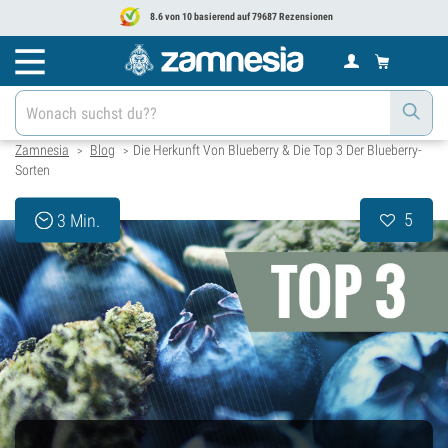
8.6 von 10 basierend auf 79687 Rezensionen
Zamnesia
Blog
Die Herkunft Von Blueberry & Die Top 3 Der Blueberry-
>
>
Sorten
5
3 Min.