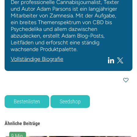
Der professionelle Cannabisjournalist, Texter
und Autor Adam Parsons ist ein langjähriger
Mitarbeiter von Zamnesia. Mit der Aufgabe,
ein breites Themenspektrum von CBD bis
Psychedelika und allem dazwischen
abzudecken, erstellt Adam Blog-Posts,
Leitfäden und erforscht eine ständig
wachsende Produktpalette.
Vollständige Biografie
Bestenlisten
Seedshop
Ähnliche Beiträge
9 Min.