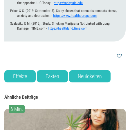
the opposite. UIC Today.
-
https://today.uic.edu
Price, & S.
(2019, September 5).
Study shows that cannabis combats stress,
anxiety and depression.
-
https://www.healtheuropa.com
Szalavitz, & M.
(2012).
Study: Smoking Marijuana Not Linked with Lung
Damage | TIME.com
-
https://healthland.time.com
Effekte
Fakten
Neuigkeiten
Ähnliche Beiträge
6 Min.