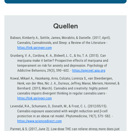
Quellen
Babson, Kimberly A., Sottile, James, Morabito, & Danielle.
(2017, April).
Cannabis, Cannabinoids, and Sleep: a Review of the Literature
-
https://link.springer.com
Grunberg, V. A., Cordova, K. A., Bidwell, L. C., & Ito, T. A.
(2015).
Can
marijuana make it better? Prospective effects of marijuana and
temperament on risk for anxiety and depression. Psychology of
Addictive Behaviors, 29(3), 590–602.
-
https://psycnet.apa.org
Kowal, Mikael A., Hazekamp, Arno, Colzato, Lorenza S., van Steenbergen,
Henk, van der Wee, Nic J. A., Durieux, Jeffrey, Manai, Meriem, Hommel, &
Bernhard.
(2015, March).
Cannabis and creativity: highly potent
cannabis impairs divergent thinking in regular cannabis users
-
https://link.springer.com
Levendal, R-A., Schumann, D., Donath, M., & Frost, C. L.
(2012/05/15).
Cannabis exposure associated with weight reduction and β-cell
protection in an obese rat model. Phytomedicine, 19(7), 575–582.
-
https://www.sciencedirect.com
Parmet, & S.
(2017, June 2).
Low-dose THC can relieve stress; more does just