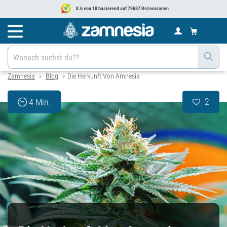
8.6 von 10 basierend auf 79687 Rezensionen
Zamnesia
Blog
Die Herkunft Von Amnesia
>
>
2
4 Min.