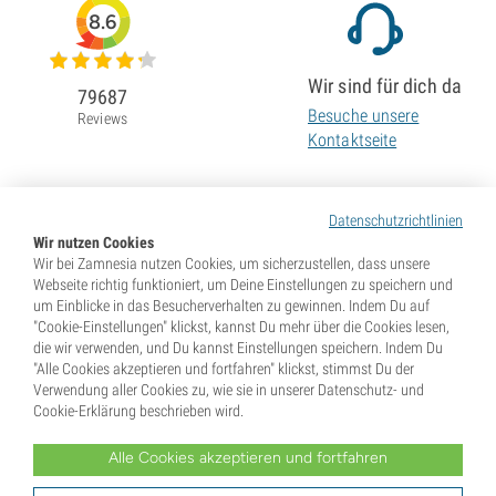
8.6
Wir sind für dich da
79687
Besuche unsere
Reviews
Kontaktseite
Datenschutzrichtlinien
Wir nutzen Cookies
Wir bei Zamnesia nutzen Cookies, um sicherzustellen, dass unsere
Webseite richtig funktioniert, um Deine Einstellungen zu speichern und
um Einblicke in das Besucherverhalten zu gewinnen. Indem Du auf
"Cookie-Einstellungen" klickst, kannst Du mehr über die Cookies lesen,
die wir verwenden, und Du kannst Einstellungen speichern. Indem Du
"Alle Cookies akzeptieren und fortfahren" klickst, stimmst Du der
Verwendung aller Cookies zu, wie sie in unserer Datenschutz- und
Cookie-Erklärung beschrieben wird.
Alle Cookies akzeptieren und fortfahren
* Samen werden als Souvenirs verkauft. In vielen Ländern ist die Keimung von Samen illegal. Informiere
Dich vor dem Kauf. Mit Deiner Bestellung gibst Du an, dass Du in dem Land, wo Du lebst, volljährig und
Dir der dort geltenden Gesetze bewusst bist. Du verzichtest außerdem auf jeglichen Haftungsanspruch