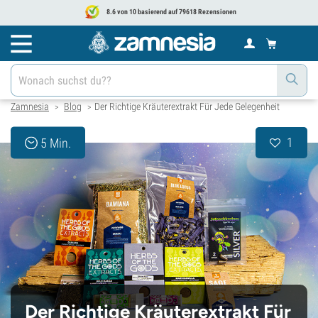
8.6 von 10 basierend auf 79618 Rezensionen
Zamnesia
Blog
Der Richtige Kräuterextrakt Für Jede Gelegenheit
>
>
1
5 Min.
Der Richtige Kräuterextrakt Für