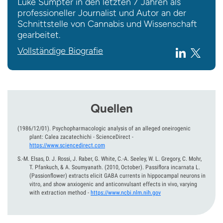
Luke Sumpter in den letzten 7 Jahren als
professioneller Journalist und Autor an der
Schnittstelle von Cannabis und Wissenschaft
gearbeitet.
Vollständige Biografie
Quellen
(1986/12/01).
Psychopharmacologic analysis of an alleged oneirogenic
plant: Calea zacatechichi - ScienceDirect
-
https://www.sciencedirect.com
S.-M. Elsas, D. J. Rossi, J. Raber, G. White, C.-A. Seeley, W. L. Gregory, C. Mohr,
T. Pfankuch, & A. Soumyanath.
(2010, October).
Passiflora incarnata L.
(Passionflower) extracts elicit GABA currents in hippocampal neurons in
vitro, and show anxiogenic and anticonvulsant effects in vivo, varying
with extraction method
-
https://www.ncbi.nlm.nih.gov