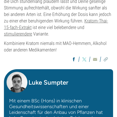
die Dich stundenlang plaudern lässt und Deine gesellige
Stimmung aufrechterhält, obwohl die Wirkung sanfter als
bei anderen Arten ist. Eine Erhöhung der Dosis kann jedoch
zu einer eher beruhigenden Wirkung führen.
Kratom-Thai-
15-fach-Extrakt
ist eine viel belebendere und
stimulierendere
Variante.
Kombiniere Kratom niemals mit MAO-Hemmern, Alkohol
oder anderen Medikamenten!
Luke Sumpter
Mit einem BSc (Hons) in klinischen
Gesundheitswissenschaften und einer
Leidenschaft für den Anbau von Pflanzen hat