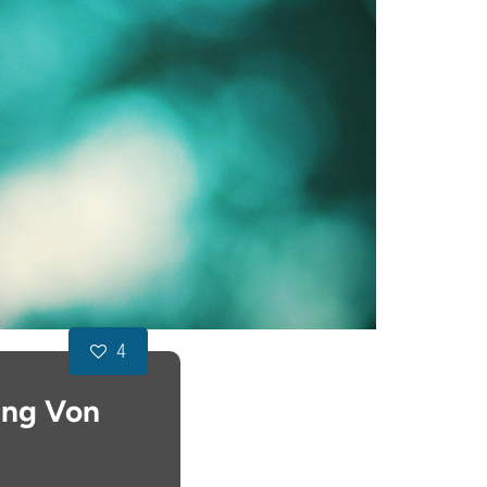
4
ung Von