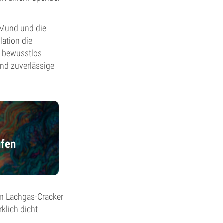
 Mund und die
lation die
d bewusstlos
und zuverlässige
ufen
em Lachgas-Cracker
rklich dicht