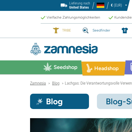
Lieferung nach
€
(EUR)
United States
Vielfache Zahlungsmöglichkeiten
Kundendien
TRIBE
Seedfinder
Seedshop
Headshop
Zamnesia
Blog
Lachgas: Die Verantwortungsvolle Verwe
>
>
Blog
Blog-S