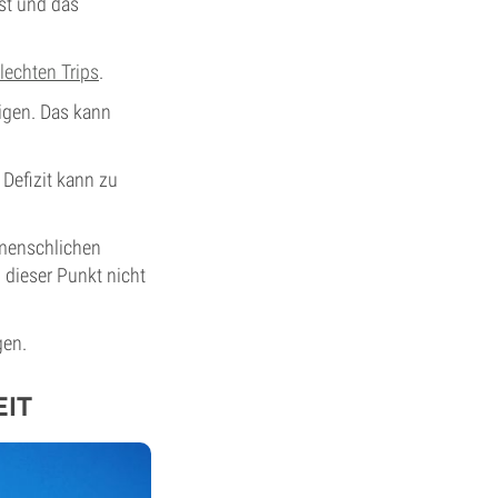
st und das
lechten Trips
.
igen. Das kann
Defizit kann zu
 menschlichen
dieser Punkt nicht
gen.
EIT