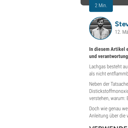
2 Min.
Ste
12. M
In diesem Artikel 
und verantwortung
Lachgas besteht au
als nicht entflammb
Neben der Tatsache
Distickstoffmonoxid
verstehen, warum: E
Doch wie genau wen
Anleitung über di