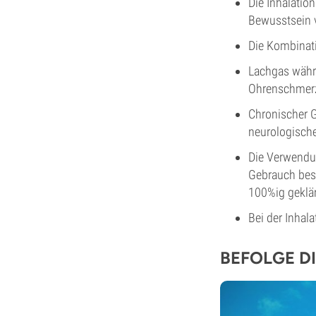
Die Inhalatio
Bewusstsein v
Die Kombinat
Lachgas währ
Ohrenschmerz
Chronischer G
neurologisch
Die Verwendun
Gebrauch best
100%ig geklärt
Bei der Inhal
BEFOLGE DI