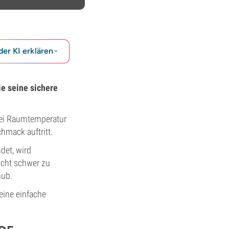
der KI erklären
ie seine sichere
 bei Raumtemperatur
hmack auftritt.
det, wird
icht schwer zu
hub.
eine einfache