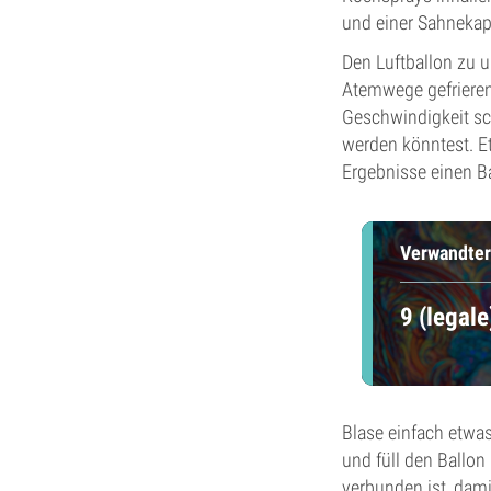
und einer Sahnekap
Den Luftballon zu 
Atemwege gefrieren 
Geschwindigkeit sc
werden könntest. Et
Ergebnisse einen Ba
Verwandter
9 (legal
Blase einfach etwa
und füll den Ballon
verbunden ist, dami