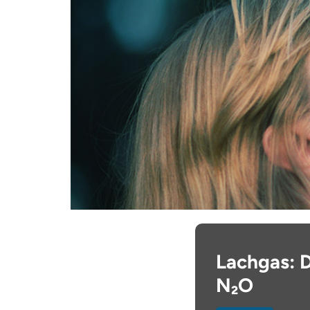
Lachgas: 
N₂O