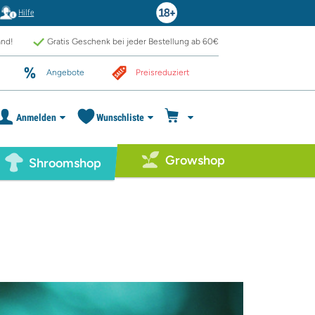
Hilfe
and!
Gratis Geschenk bei jeder Bestellung ab 60€
Angebote
Preisreduziert
Anmelden
Wunschliste
Growshop
Shroomshop