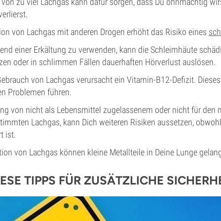
n von zu viel Lachgas kann dafür sorgen, dass Du ohnmächtig wir
erlierst.
ion von Lachgas mit anderen Drogen erhöht das Risiko eines
sch
end einer Erkältung zu verwenden, kann die Schleimhäute schäd
en oder in schlimmen Fällen dauerhaften Hörverlust auslösen.
ebrauch von Lachgas verursacht ein Vitamin-B12-Defizit. Dieses 
en Problemen führen.
g von nicht als Lebensmittel zugelassenem oder nicht für den
immten Lachgas, kann Dich weiteren Risiken aussetzen, obwohl 
 ist.
ation von Lachgas können kleine Metallteile in Deine Lunge gelan
ESE TIPPS FÜR ZUSÄTZLICHE SICHERH