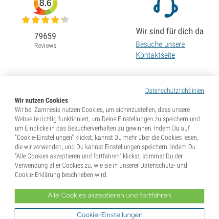
8.6
Wir sind für dich da
79659
Besuche unsere
Reviews
Kontaktseite
Datenschutzrichtlinien
Wir nutzen Cookies
Wir bei Zamnesia nutzen Cookies, um sicherzustellen, dass unsere
Webseite richtig funktioniert, um Deine Einstellungen zu speichern und
um Einblicke in das Besucherverhalten zu gewinnen. Indem Du auf
"Cookie-Einstellungen" klickst, kannst Du mehr über die Cookies lesen,
die wir verwenden, und Du kannst Einstellungen speichern. Indem Du
"Alle Cookies akzeptieren und fortfahren" klickst, stimmst Du der
Verwendung aller Cookies zu, wie sie in unserer Datenschutz- und
Cookie-Erklärung beschrieben wird.
Alle Cookies akzeptieren und fortfahren
* Samen werden als Souvenirs verkauft. In vielen Ländern ist die Keimung von Samen illegal. Informiere
Dich vor dem Kauf. Mit Deiner Bestellung gibst Du an, dass Du in dem Land, wo Du lebst, volljährig und
Dir der dort geltenden Gesetze bewusst bist. Du verzichtest außerdem auf jeglichen Haftungsanspruch
Cookie-Einstellungen
gegenüber Zamnesia, falls Du gegen diese Gesetze verstößt.