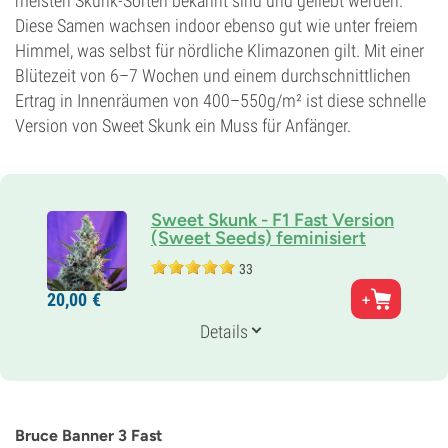
meisten Skunk-Sorten bekannt sind und geliebt werden.
Diese Samen wachsen indoor ebenso gut wie unter freiem
Himmel, was selbst für nördliche Klimazonen gilt. Mit einer
Blütezeit von 6–7 Wochen und einem durchschnittlichen
Ertrag in Innenräumen von 400–550g/m² ist diese schnelle
Version von Sweet Skunk ein Muss für Anfänger.
Sweet Skunk - F1 Fast Version
(Sweet Seeds) feminisiert
33
Eltern
20,
00
€
Sweet Skunk Auto x Early Skunk
Genetik
Details
Indica-dominant
Blütezeit
6-7 wochen
THC
23%
Bruce Banner 3 Fast
CBD