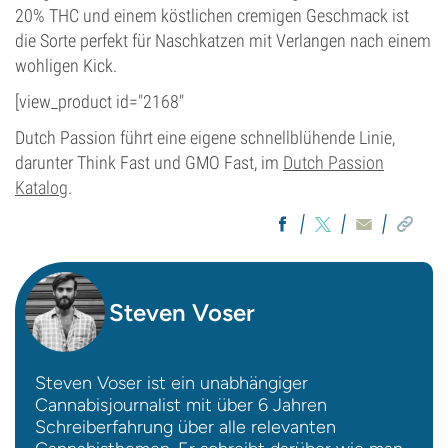
20% THC und einem köstlichen cremigen Geschmack ist
die Sorte perfekt für Naschkatzen mit Verlangen nach einem
wohligen Kick.
[view_product id="2168"
Dutch Passion führt eine eigene schnellblühende Linie,
darunter Think Fast und GMO Fast, im
Dutch Passion
Katalog
.
Steven Voser
Steven Voser ist ein unabhängiger
Cannabisjournalist mit über 6 Jahren
Schreiberfahrung über alle relevanten