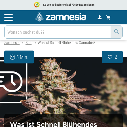
8.6 von 10 basierend auf 79659 Rezensionen
Zamnesia
Blog
Was Ist Schnell Blühendes Cannabis?
>
>
2
5 Min.
Was Ist Schnell Blühendes