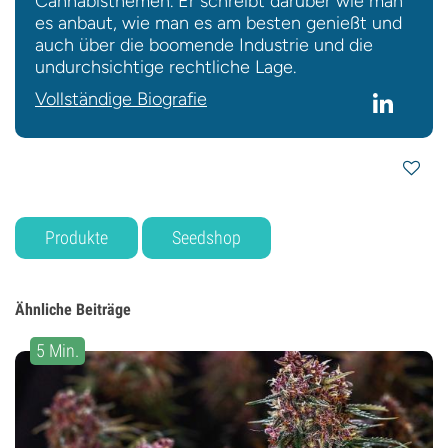
Cannabisthemen. Er schreibt darüber wie man
es anbaut, wie man es am besten genießt und
auch über die boomende Industrie und die
undurchsichtige rechtliche Lage.
Vollständige Biografie
Produkte
Seedshop
Ähnliche Beiträge
5 Min.