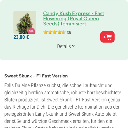
Candy Kush Express - Fast
Flowering (Royal Queen
Seeds) feminisiert
35
Eltern
23,
00
€
Sweet Special x Royal Kush
Genetik
Details
60% Indica /
40% Sativa
Blütezeit
7-8 wochen
THC
18%
Sweet Skunk - F1 Fast Version
CBD
Gering
Falls Du eine Pflanze suchst, die schnell auftaucht und
Blütentyp
gleichzeitig herrlich aromatische, robuste harzbeschichtete
Photoperiodisch
Blüten produziert, ist
Sweet Skunk - F1 Fast Version
genau
das Richtige für Dich. Die genetische Kombination aus der
preisgekrönten Early Skunk und Sweet Skunk Auto bleibt
der süße und würzige Geschmack erhalten, für den die