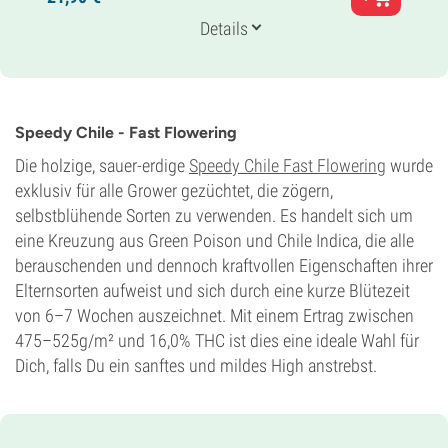
Colorado Ghost OG x Strawberry Diesel x Black
Domina
Details
Genetik
65% Indica /
35% Sativa
Blütezeit
7-8 wochen
THC
Speedy Chile - Fast Flowering
25%
CBD
Die holzige, sauer-erdige
Speedy Chile Fast Flowering
wurde
Gering
exklusiv für alle Grower gezüchtet, die zögern,
Blütentyp
selbstblühende Sorten zu verwenden. Es handelt sich um
Photoperiodisch
eine Kreuzung aus Green Poison und Chile Indica, die alle
berauschenden und dennoch kraftvollen Eigenschaften ihrer
Elternsorten aufweist und sich durch eine kurze Blütezeit
von 6–7 Wochen auszeichnet. Mit einem Ertrag zwischen
475–525g/m² und 16,0% THC ist dies eine ideale Wahl für
Dich, falls Du ein sanftes und mildes High anstrebst.