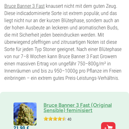
1%
Bruce Banner 3 Fast
knausert nicht mit dem guten Zeug.
Blütentyp
Diese indicadominierte Sorte ist extrem populär, und das
Photoperiodisch
liegt nicht nur an der kurzen Blütephase, sondern auch an
der hohen Ausbeute an leckeren und aromatischen Buds,
die mit Sicherheit jeden beeindrucken werden. Mit
überwiegend pfeffrigen und zitrusartigen Noten ist diese
Sorte für jeden Typ Stoner geeignet. Nach einer Blütephase
von nur 7–8 Wochen kann Bruce Banner 3 Fast Growern
einen massiven Ertrag von ungefähr 750–800g/m² in
Innenräumen und bis zu 950–1000g pro Pflanze im Freien
einbringen – ein extrem gutes Preis-Leis­tungs-Ver­hält­nis.
Bruce Banner 3 Fast (Original
Sensible) feminisiert
40
Eltern
21,
90
€