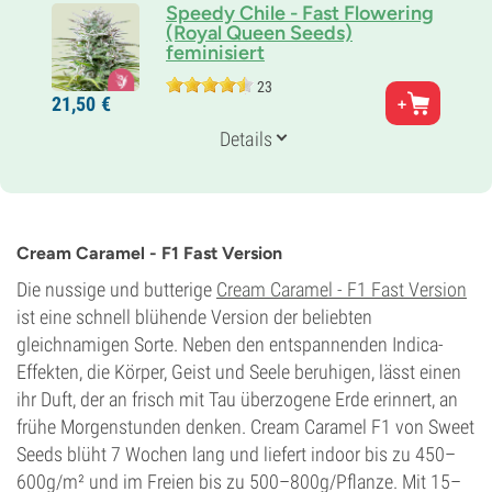
Speedy Chile - Fast Flowering
(Royal Queen Seeds)
feminisiert
23
Eltern
21,
50
€
Early Skunk x Skunk x Chile Indica
Genetik
Details
70% Indica /
30% Sativa
Blütezeit
6-7 wochen
THC
16%
Cream Caramel - F1 Fast Version
CBD
Gering
Die nussige und butterige
Cream Caramel - F1 Fast Version
Blütentyp
ist eine schnell blühende Version der beliebten
Photoperiodisch
gleichnamigen Sorte. Neben den entspannenden Indica-
Effekten, die Körper, Geist und Seele beruhigen, lässt einen
ihr Duft, der an frisch mit Tau überzogene Erde erinnert, an
frühe Morgenstunden denken. Cream Caramel F1 von Sweet
Seeds blüht 7 Wochen lang und liefert indoor bis zu 450–
600g/m² und im Freien bis zu 500–800g/Pflanze. Mit 15–