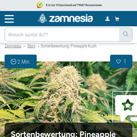
8.6 von 10 basierend auf 79687 Rezensionen
Zamnesia
Blog
Sortenbewertung: Pineapple Kush
>
>
1
2 Min.
Sortenbewertung: Pineapple