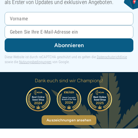
als Erster von Updates und exklusiven Angeboten.
Abonnieren
Diese Website ist durch reCAPTCHA geschützt und es gelten die
Datenschutzrichtlinie
sowie die
Nutzungsbedingungen
von Google.
Dank euch sind wir Champions!
Auszeichnungen ansehen