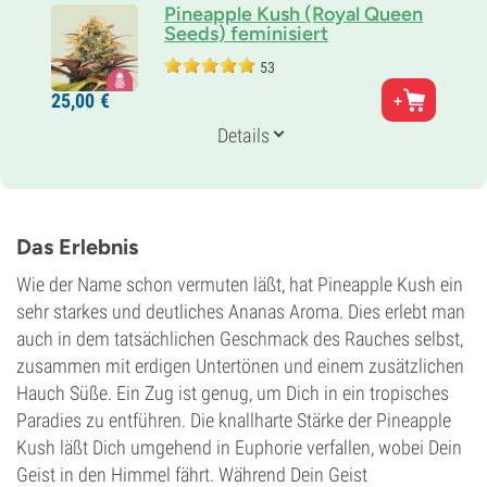
Pineapple Kush (Royal Queen
Seeds) feminisiert
53
Eltern
25,
00
€
Pineapple x O.G. Kush
Genetik
Details
80% Indica /
20% Sativa
Blütezeit
7-8 wochen
THC
18%
Das Erlebnis
CBD
Gering
Wie der Name schon vermuten läßt, hat Pineapple Kush ein
Blütentyp
sehr starkes und deutliches Ananas Aroma. Dies erlebt man
Photoperiodisch
auch in dem tatsächlichen Geschmack des Rauches selbst,
zusammen mit erdigen Untertönen und einem zusätzlichen
Hauch Süße. Ein Zug ist genug, um Dich in ein tropisches
Paradies zu entführen. Die knallharte Stärke der Pineapple
Kush läßt Dich umgehend in Euphorie verfallen, wobei Dein
Geist in den Himmel fährt. Während Dein Geist