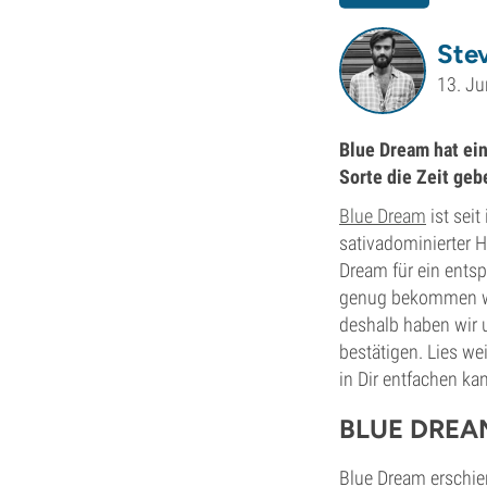
Ste
13. Ju
Blue Dream hat ein
Sorte die Zeit geb
Blue Dream
ist seit
sativadominierter 
Dream für ein ents
genug bekommen wir
deshalb haben wir u
bestätigen. Lies we
in Dir entfachen ka
BLUE DREA
Blue Dream erschie