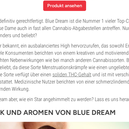
Produkt ansehen
 definitiv gerechtfertigt. Blue Dream ist die Nummer 1 vieler Top-
ese Dame auch in fast allen Cannabis-Abgabestellen antreffen. 
nders und beliebt?
r bekannt, ein ausbalanciertes High hervorzurufen, das sowohl Ene
ele Konsumenten berichten von einem kreativen und motivieren
hten Nebenwirkungen wie bei manch anderen Cannabissorten. B
eliebt, da diese Sorte Menstruationskrämpfe wie einen ungeliebt
e Sorte verfügt über einen
soliden THC-Gehalt
und ist mit versc
stattet. Medizinische Nutzer berichten von einer schmerzlindern
rnden Wirkung.
eam aber, wie ein Star angehimmelt zu werden? Lass es uns herau
K UND AROMEN VON BLUE DREAM