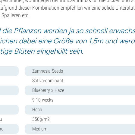
geschuldet, wohingegen der Indica-Einfluss für die dicken und 
 Aufgrund dieser Kombination empfehlen wir eine solide Unterst
, Spalieren etc.
 die Pflanzen werden ja so schnell erwachs
eichen dabei eine Größe von 1,5m und werd
tige Blüten eingehüllt sein.
Zamnesia Seeds
Sativa-dominant
Blueberry x Haze
9-10 weeks
Hoch
au
350g/m2
au
Medium