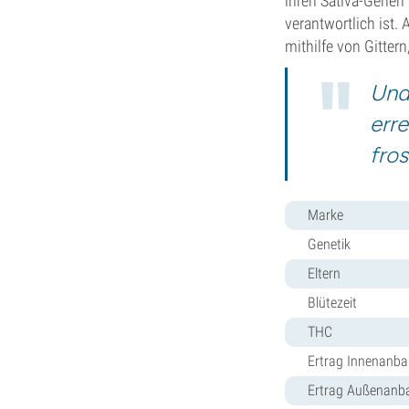
ihren Sativa-Genen 
verantwortlich ist.
mithilfe von Gittern
Und
err
fros
Marke
Genetik
Eltern
Blütezeit
THC
Ertrag Innenanb
Ertrag Außenanb