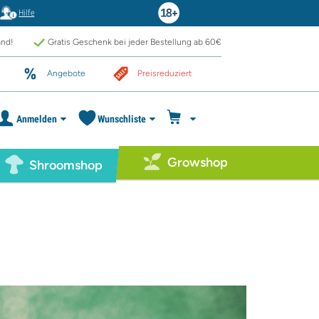
Hilfe
and!
Gratis Geschenk bei jeder Bestellung ab 60€
Angebote
Preisreduziert
Anmelden
Wunschliste
Growshop
Shroomshop