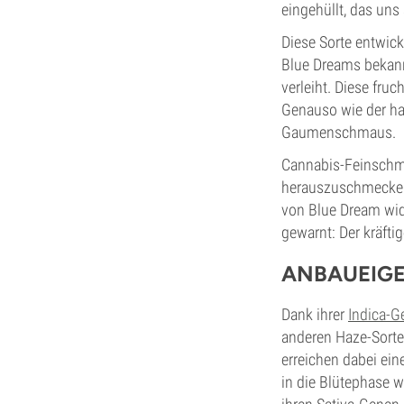
eingehüllt, das un
Diese Sorte entwic
Blue Dreams bekann
verleiht. Diese fru
Genauso wie der ha
Gaumenschmaus.
Cannabis-Feinschme
herauszuschmecken
von Blue Dream wide
gewarnt: Der kräft
ANBAUEIG
Dank ihrer
Indica-G
anderen Haze-Sorten
erreichen dabei ein
in die Blütephase w