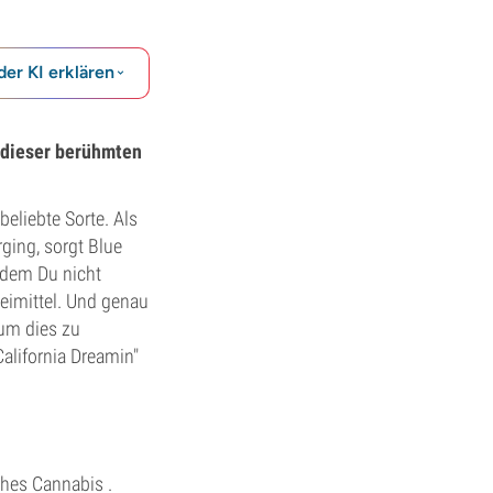
der KI erklären
r dieser berühmten
beliebte Sorte. Als
ging, sorgt Blue
 dem Du nicht
eimittel. Und genau
 um dies zu
California Dreamin"
ches Cannabis .