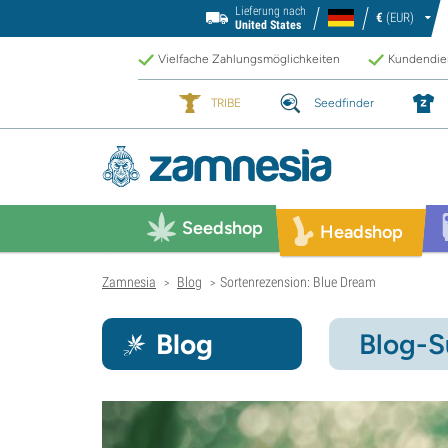
Lieferung nach
€
(EUR)
United States
Vielfache Zahlungsmöglichkeiten
Kundendien
TRIBE
Seedfinder
Seedshop
Headshop
Zamnesia
Blog
Sortenrezension: Blue Dream
>
>
Blog
Blog-S