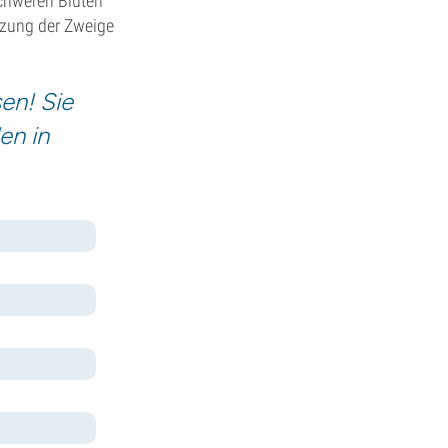
schweren Blüten
ützung der Zweige
en! Sie
en in