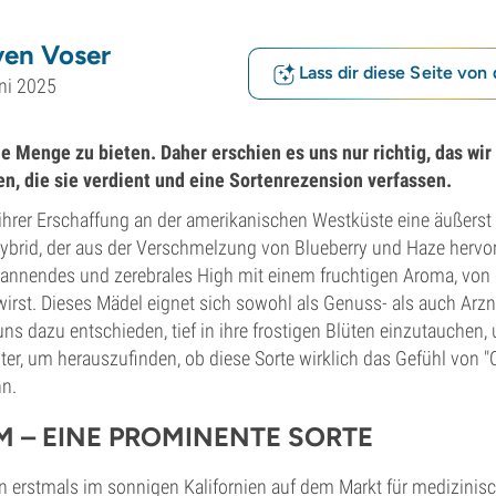
ven Voser
Lass dir diese Seite von 
ni 2025
e Menge zu bieten. Daher erschien es uns nur richtig, das wi
en, die sie verdient und eine Sortenrezension verfassen.
 ihrer Erschaffung an der amerikanischen Westküste eine äußerst 
Hybrid, der aus der Verschmelzung von Blueberry und Haze hervor
pannendes und zerebrales High mit einem fruchtigen Aroma, von
st. Dieses Mädel eignet sich sowohl als Genuss- als auch Arzn
ns dazu entschieden, tief in ihre frostigen Blüten einzutauchen,
iter, um herauszufinden, ob diese Sorte wirklich das Gefühl von "
nn.
M – EINE PROMINENTE SORTE
n erstmals im sonnigen Kalifornien auf dem Markt für medizinis