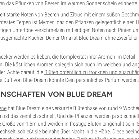
s an das Pflücken von Beeren im warmen Sonnenschein erinnerte.
kelt starke Noten von Beeren und Zitrus mit einem süßen Geschm
testes Terpen ist Myrcen, das den Pflanzen gelegentlich einen
chtigen Untertöne verschmelzen mit erdigen Noten nach Pinien un
usgemachte Kuchen Deiner Oma ist Blue Dream ohne Zweifel ein
cker werden es lieben, die Komplexität ihrer Aromen im Detail
. Die köstlichen Aromen spiegeln sich auch im weichen und 
r. Achte darauf, die
Blüten ordentlich zu trocknen und auszuhär
ige Duft von Blue Dream könnte Dein persönliches Parfum werden.
ENSCHAFTEN VON BLUE DREAM
ene
hat Blue Dream eine verkürzte Blütephase von rund 9 Wochen
 ist das ziemlich schnell. Und die Pflanzen werden ja so schnel
e Größe von 1,5m und werden in frostige Blüten eingehüllt sein.
echselt, schießt sie beinahe über Nacht in die Höhe. Diese beei