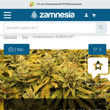
8.6 von 10 basierend auf 79746 Rezensionen
Zamnesia
Blog
Sortenrezension: BUBBA'S GIFT
>
>
0
2 Min.