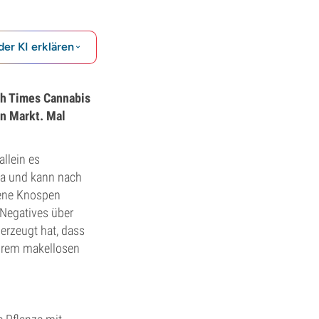
der KI erklären
gh Times Cannabis
n Markt. Mal
llein es
ica und kann nach
gene Knospen
 Negatives über
erzeugt hat, dass
ihrem makellosen