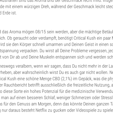
Aushärten sind das Aroma und der Geschmack recht mild. Insges
de mit einem würzigen Dreh, während der Geschmack leicht ste
 Erde ist.
das Aroma mögen 08/15 sein werden, aber die mächtige Betäub
ch. Ob geraucht oder verdampft, benötigt Critical Kush ein paar
wird sie den Körper schnell umarmen und Deinen Geist in einen s
tspannung verpacken. Du wirst all Deine Probleme vergessen, jed
lt von Dir ab und Deine Muskeln entspannen sich und werden schl
neswegs veralbern, wenn wir sagen, dass Du nicht mehr in der Lag
rheben, aber wahrscheinlich wirst Du es auch gar nicht wollen.
itical Kush eine schöne Menge CBD (2,1%) im Gepäck, was die p
r Rauchbericht betrifft ausschließlich die freizeitliche Nutzung, a
o diese Sorte ein hohes Potenzial für die medizinische Verwen
 man auf einen besseren Schlaf, weniger Schmerzen oder Stressli
Gras für den Genuss am Morgen, denn das könnte Deinen ganzen Tag
 nur daraus besteht Netflix zu gucken oder Videospiele zu spiele