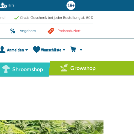
Hilfe
and!
Gratis Geschenk bei jeder Bestellung ab 60€
Angebote
Preisreduziert
Anmelden
Wunschliste
Growshop
Shroomshop