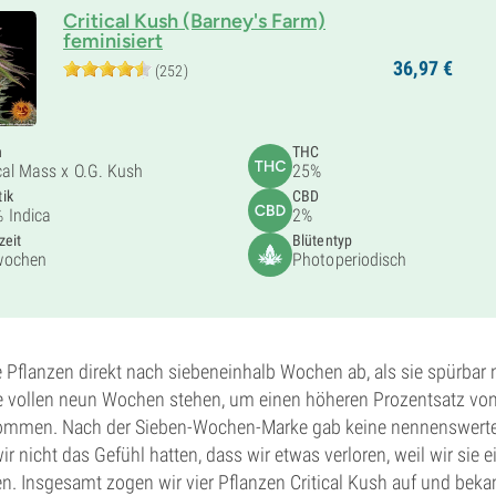
Critical Kush (Barney's Farm)
feminisiert
36,
97
€
(252)
n
THC
ical Mass x O.G. Kush
25%
ik
CBD
 Indica
2%
zeit
Blütentyp
wochen
Photoperiodisch
e Pflanzen direkt nach siebeneinhalb Wochen ab, als sie spürbar
ie vollen neun Wochen stehen, um einen höheren Prozentsatz vo
ommen. Nach der Sieben-Wochen-Marke gab keine nennenswert
r nicht das Gefühl hatten, dass wir etwas verloren, weil wir sie e
n. Insgesamt zogen wir vier Pflanzen Critical Kush auf und bek