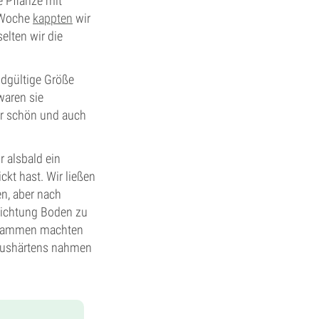
e Pflanze mit
n Woche
kappten
wir
elten wir die
ndgültige Größe
waren sie
ar schön und auch
r alsbald ein
ckt hast. Wir ließen
en, aber nach
 Richtung Boden zu
Zusammen machten
 Aushärtens nahmen