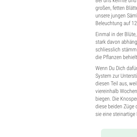
Bei uns keimte und 
großen, fetten Blätt
unsere jungen Säml
Beleuchtung auf 12/
Einmal in der Blüte
stark davon abhängi
schliesslich stämm
die Pflanzen behiel
Wenn Du Dich dafür 
System zur Unterstü
diesen Teil aus, we
viereinhalb Wochen 
biegen. Die Knospe
diese beiden Züge 
sie eine steinartig