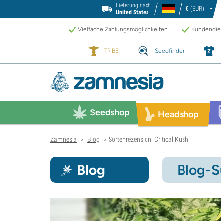
Lieferung nach
€
(EUR)
United States
Vielfache Zahlungsmöglichkeiten
Kundendien
TRIBE
Seedfinder
Seedshop
Headshop
Zamnesia
Blog
Sortenrezension: Critical Kush
>
>
Blog
Blog-S