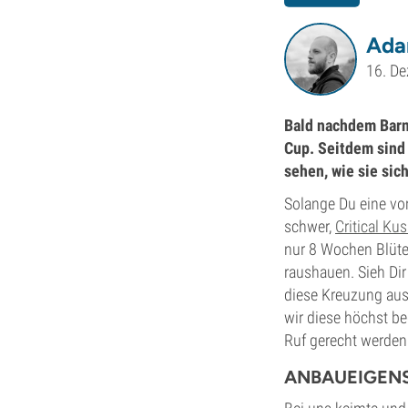
Ada
16. D
Bald nachdem Barn
Cup. Seitdem sind
sehen, wie sie sic
Solange Du eine vo
schwer,
Critical Ku
nur 8 Wochen Blüte
raushauen. Sieh Di
diese Kreuzung aus
wir diese höchst be
Ruf gerecht werden
ANBAUEIGEN