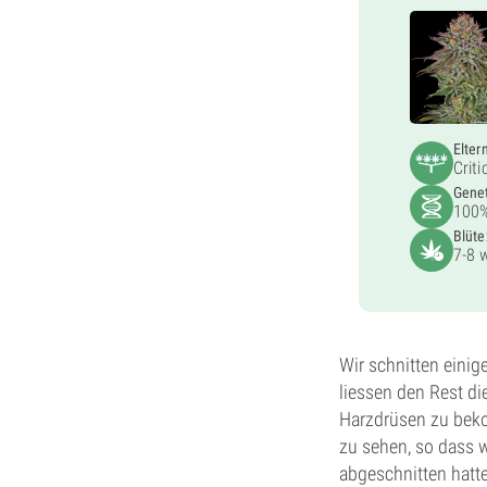
Elter
Crit
Genet
100%
Blüte
7-8 
Wir schnitten einig
liessen den Rest d
Harzdrüsen zu bek
zu sehen, so dass wi
abgeschnitten hatte