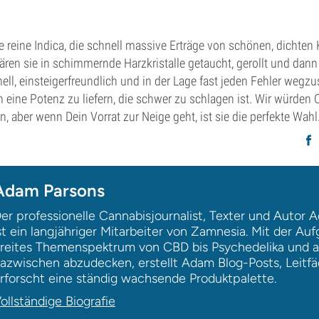
ine reine Indica, die schnell massive Erträge von schönen, dichten
ären sie in schimmernde Harzkristalle getaucht, gerollt und dan
nell, einsteigerfreundlich und in der Lage fast jeden Fehler wegz
eine Potenz zu liefern, die schwer zu schlagen ist. Wir würden C
n, aber wenn Dein Vorrat zur Neige geht, ist sie die perfekte Wahl
Adam Parsons
er professionelle Cannabisjournalist, Texter und Autor 
st ein langjähriger Mitarbeiter von Zamnesia. Mit der Auf
reites Themenspektrum von CBD bis Psychedelika und a
azwischen abzudecken, erstellt Adam Blog-Posts, Leitf
rforscht eine ständig wachsende Produktpalette.
ollständige Biografie