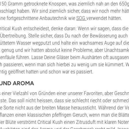
50 Gramm getrocknete Knospen, was ziemlich nah an den 650g/m
schlagt haben. Wir sind ziemlich sicher, dass wir noch mehr hät
ine fortgeschrittene Anbautechnik wie
SOG
verwendet hätten.
itical Kush entscheidest, denke daran: Wenn wir sagen, dass di
e Übertreibung. Stelle sicher, dass Du nach der Bewässerung auch 
üttetem Wasser wegputzt und halte ein wachsames Auge auf die 
t genug und wir hatten absolut keine Probleme, aber Unachtsamke
enfäule führen. Lasse Deine Gläser beim Aushärten oft ausgasen
 passieren, wenn man sich hierbei zu wenig um sie kümmert. Wir
chtig geöffnet hatten und schon war es passiert.
UND AROMA
us einer Vielzahl von Gründen einer unserer Favoriten, aber Ges
iste. Das soll nicht heissen, dass sie schlecht riecht oder schmeckt
e Sorte nicht aus der breiten Masse heraussticht. Während der V
lanzen einen klassischen pfeffrigen Geruch, wenn man die Blätter
ller Blüte verströmt Critical Kush einen Zitrusduft mit klaren Not