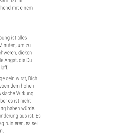
amt ist ihr
chend mit einem
ung ist alles
 Minuten, um zu
chweren, dicken
e Angst, die Du
aff.
e sein wirst, Dich
 Neben dem hohen
hysische Wirkung
ber es ist nicht
dung haben würde.
nderung aus ist. Es
 ruinieren, es sei
n.