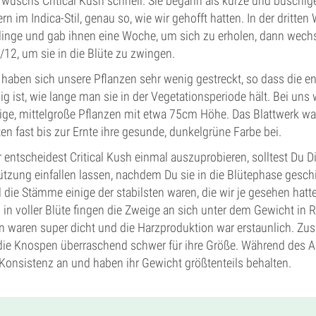
wuschs Critical Kush schnell. Sie begann als kurze und buschig
ern im Indica-Stil, genau so, wie wir gehofft hatten. In der dritte
inge und gab ihnen eine Woche, um sich zu erholen, dann wechs
12, um sie in die Blüte zu zwingen.
, haben sich unsere Pflanzen sehr wenig gestreckt, so dass die e
g ist, wie lange man sie in der Vegetationsperiode hält. Bei uns 
ige, mittelgroße Pflanzen mit etwa 75cm Höhe. Das Blattwerk w
ten fast bis zur Ernte ihre gesunde, dunkelgrüne Farbe bei.
entscheidest Critical Kush einmal auszuprobieren, solltest Du Di
tzung einfallen lassen, nachdem Du sie in die Blütephase geschi
il die Stämme einige der stabilsten waren, die wir je gesehen hatt
in voller Blüte fingen die Zweige an sich unter dem Gewicht in
n waren super dicht und die Harzproduktion war erstaunlich. 
die Knospen überraschend schwer für ihre Größe. Während des
e Konsistenz an und haben ihr Gewicht größtenteils behalten.