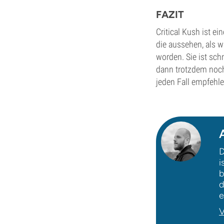
FAZIT
Critical Kush ist e
die aussehen, als w
worden. Sie ist sch
dann trotzdem noch 
jeden Fall empfehle
D
i
b
d
e
V