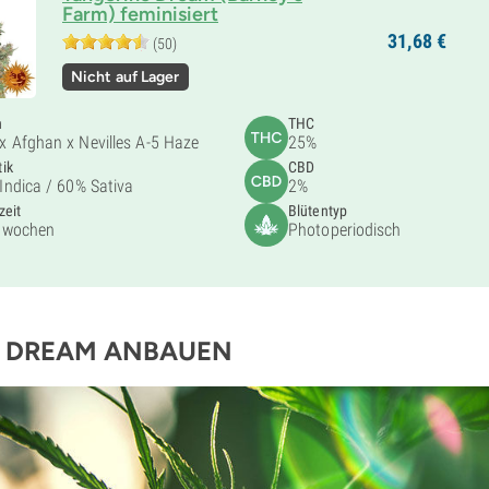
Farm) feminisiert
31,
68
€
(50)
Nicht auf Lager
n
THC
x Afghan x Nevilles A-5 Haze
25%
ik
CBD
Indica /
60% Sativa
2%
zeit
Blütentyp
 wochen
Photoperiodisch
E DREAM
ANBAUEN