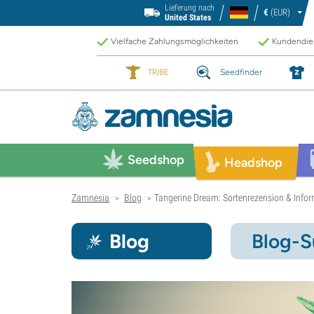
Lieferung nach
€
(EUR)
United States
Vielfache Zahlungsmöglichkeiten
Kundendien
TRIBE
Seedfinder
Seedshop
Headshop
Zamnesia
Blog
Tangerine Dream: Sortenrezension & Info
>
>
Blog
Blog-S