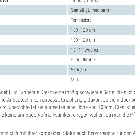
 für
Indoor / outdoor
Gemäßigt, mediterran
Feminisiert
100–120 cm
100–120 cm
10–11 Wochen
Ende Oktober
650g/m²
Mittel
eht, ist Tangerine Dream eine mäßig schwierige Sorte, die sich g
 Anbautechniken anpasst. Unabhängig davon, ob sie indoor od
d, überschreitet sie nur selten eine Höhe von 100cm. Dies ist ein
die keine unnötige Aufmerksamkeit erregen wollen, da man die Pf
gnet sich mit ihrer kompakten Statur auch hervorragend für den 