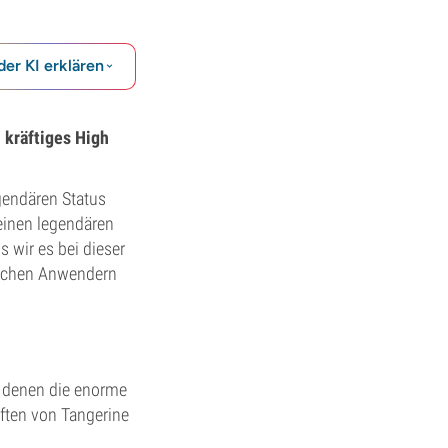
der KI erklären
 kräftiges High
gendären Status
einen legendären
s wir es bei dieser
nischen Anwendern
n denen die enorme
aften von Tangerine