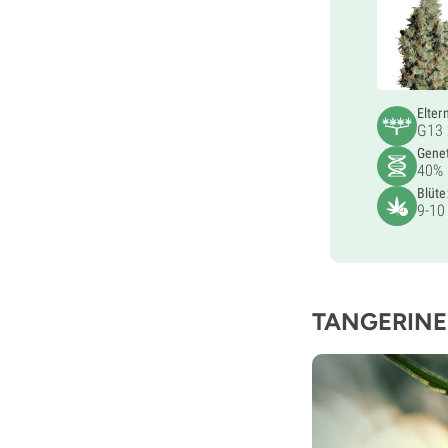
Elter
G13 
Genet
40% 
Blüte
9-10
TANGERIN