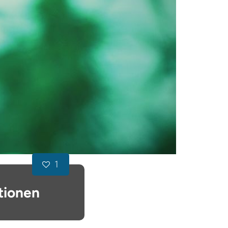
1
tionen