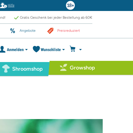
Hilfe
and!
Gratis Geschenk bei jeder Bestellung ab 60€
Angebote
Preisreduziert
Anmelden
Wunschliste
Growshop
Shroomshop