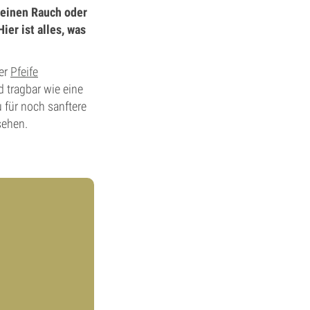
Deinen Rauch oder
er ist alles, was
er
Pfeife
d tragbar wie eine
u für noch sanftere
sehen.