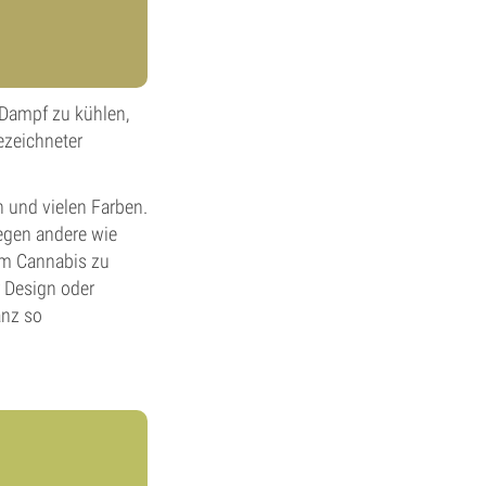
 Dampf zu kühlen,
ezeichneter
 und vielen Farben.
egen andere wie
um Cannabis zu
r Design oder
anz so