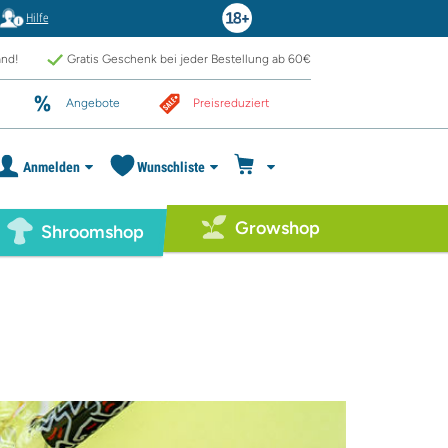
Hilfe
and!
Gratis Geschenk bei jeder Bestellung ab 60€
Angebote
Preisreduziert
Anmelden
Wunschliste
Growshop
Shroomshop