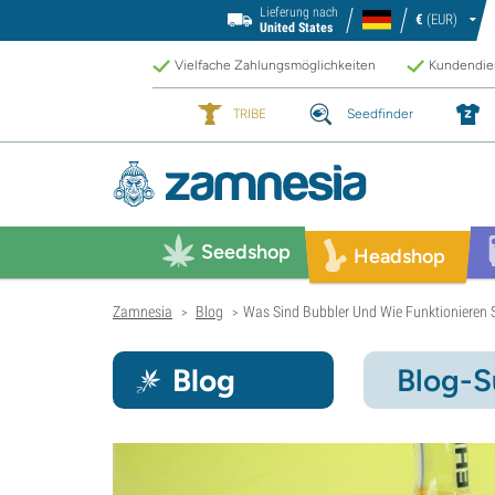
Lieferung nach
€
(EUR)
United States
Vielfache Zahlungsmöglichkeiten
Kundendien
TRIBE
Seedfinder
Seedshop
Headshop
Zamnesia
Blog
Was Sind Bubbler Und Wie Funktionieren 
>
>
Blog
Blog-S