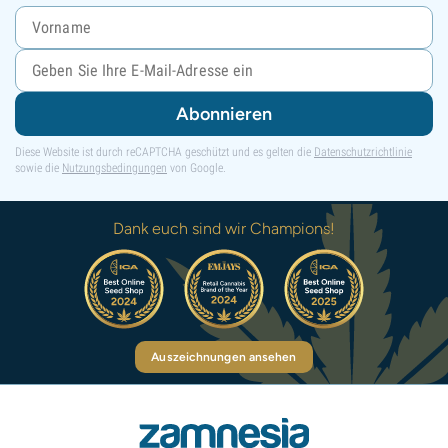
Abonnieren
Diese Website ist durch reCAPTCHA geschützt und es gelten die
Datenschutzrichtlinie
sowie die
Nutzungsbedingungen
von Google.
Dank euch sind wir Champions!
Auszeichnungen ansehen