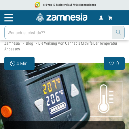
8.6 von 10 basierend auf 79618 Rezensionen
Zamnesia
Blog
Die Wirkung Von Cannabis Mithilfe Der Temperatur
>
>
Anpassen
0
4 Min.