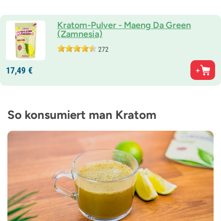
Kratom-Pulver - Maeng Da Green
(Zamnesia)
272
17,
49
€
So konsumiert man Kratom