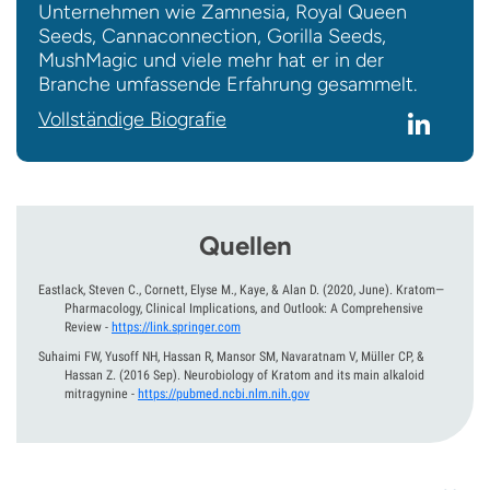
Unternehmen wie Zamnesia, Royal Queen
Seeds, Cannaconnection, Gorilla Seeds,
MushMagic und viele mehr hat er in der
Branche umfassende Erfahrung gesammelt.
Vollständige Biografie
Quellen
Eastlack, Steven C., Cornett, Elyse M., Kaye, & Alan D.
(2020, June).
Kratom—
Pharmacology, Clinical Implications, and Outlook: A Comprehensive
Review
-
https://link.springer.com
Suhaimi FW, Yusoff NH, Hassan R, Mansor SM, Navaratnam V, Müller CP, &
Hassan Z.
(2016 Sep).
Neurobiology of Kratom and its main alkaloid
mitragynine
-
https://pubmed.ncbi.nlm.nih.gov