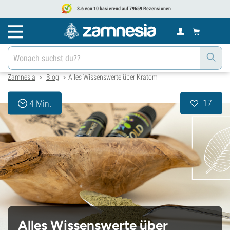
8.6 von 10 basierend auf 79659 Rezensionen
Zamnesia
Blog
Alles Wissenswerte über Kratom
>
>
17
4 Min.
Alles Wissenswerte über