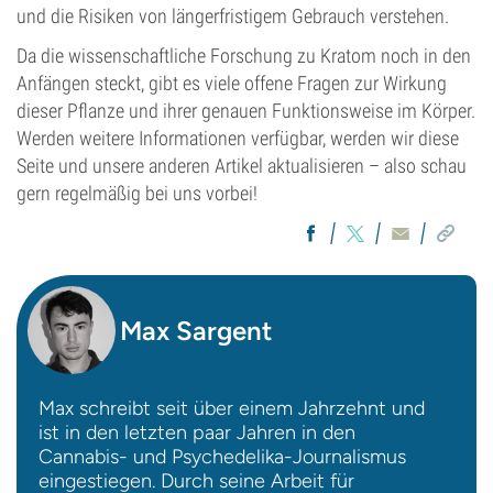
und die Risiken von längerfristigem Gebrauch verstehen.
Da die wissenschaftliche Forschung zu Kratom noch in den
Anfängen steckt, gibt es viele offene Fragen zur Wirkung
dieser Pflanze und ihrer genauen Funktionsweise im Körper.
Werden weitere Informationen verfügbar, werden wir diese
Seite und unsere anderen Artikel aktualisieren – also schau
gern regelmäßig bei uns vorbei!
Max Sargent
Max schreibt seit über einem Jahrzehnt und
ist in den letzten paar Jahren in den
Cannabis- und Psychedelika-Journalismus
eingestiegen. Durch seine Arbeit für