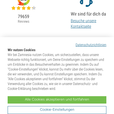
Wir sind für dich da
79659
Besuche unsere
Reviews
Kontaktseite
Datenschutzrichtlinien
Wir nutzen Cookies
Wir bei Zamnesia nutzen Cookies, um sicherzustellen, dass unsere
Webseite richtig funktioniert, um Deine Einstellungen zu speichern und
um Einblicke in das Besucherverhalten zu gewinnen. Indem Du auf
"Cookie-Einstellungen" klickst, kannst Du mehr über die Cookies lesen,
die wir verwenden, und Du kannst Einstellungen speichern. Indem Du
"Alle Cookies akzeptieren und fortfahren" klickst, stimmst Du der
Verwendung aller Cookies zu, wie sie in unserer Datenschutz- und
Cookie-Erklärung beschrieben wird.
Alle Cookies akzeptieren und fortfahren
* Samen werden als Souvenirs verkauft. In vielen Ländern ist die Keimung von Samen illegal. Informiere
Dich vor dem Kauf. Mit Deiner Bestellung gibst Du an, dass Du in dem Land, wo Du lebst, volljährig und
Dir der dort geltenden Gesetze bewusst bist. Du verzichtest außerdem auf jeglichen Haftungsanspruch
Cookie-Einstellungen
gegenüber Zamnesia, falls Du gegen diese Gesetze verstößt.