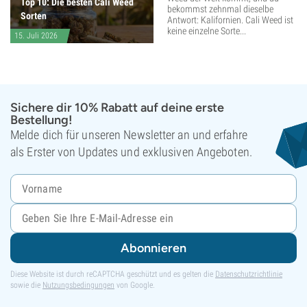
Top 10: Die besten Cali Weed
bekommst zehnmal dieselbe
Sorten
Antwort: Kalifornien. Cali Weed ist
keine einzelne Sorte...
15. Juli 2026
Sichere dir 10% Rabatt auf deine erste
Bestellung!
Melde dich für unseren Newsletter an und erfahre
als Erster von Updates und exklusiven Angeboten.
Abonnieren
Diese Website ist durch reCAPTCHA geschützt und es gelten die
Datenschutzrichtlinie
sowie die
Nutzungsbedingungen
von Google.