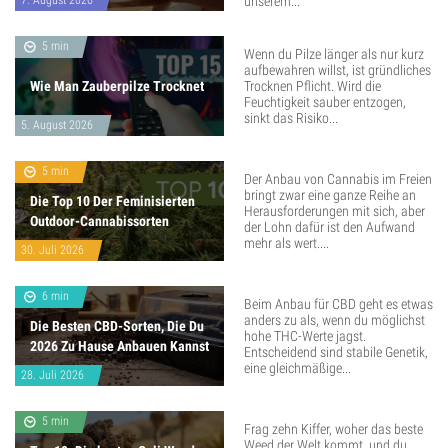
7. August 2026
unserem...
5 min
Wenn du Pilze länger als nur kurz
aufbewahren willst, ist gründliches
Wie Man Zauberpilze Trocknet
Trocknen Pflicht. Wird die
Feuchtigkeit sauber entzogen,
sinkt das Risiko...
5. August 2026
5 min
Der Anbau von Cannabis im Freien
bringt zwar eine ganze Reihe an
Die Top 10 Der Feminisierten
Herausforderungen mit sich, aber
Outdoor-Cannabissorten
der Lohn dafür ist den Aufwand
mehr als wert....
30. Juli 2026
6 min
Beim Anbau für CBD geht es etwas
anders zu als, wenn du möglichst
Die Besten CBD-Sorten, Die Du
hohe THC-Werte jagst.
2026 Zu Hause Anbauen Kannst
Entscheidend sind stabile Genetik,
eine gleichmäßige...
28. Juli 2026
5 min
Frag zehn Kiffer, woher das beste
Weed der Welt kommt, und du