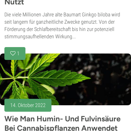
Nutzt
Die viele Millionen Jahre alte Baumart Ginkgo biloba wird
seit langem für ganzheitliche Zwecke genutzt. Von der
Förderung der Schlafbereitschaft bis hin zur potenziell
stimmungsaufhellenden Wirkung...
1
14. Oktober 2022
Wie Man Humin- Und Fulvinsäure
Bei Cannabispflanzen Anwendet